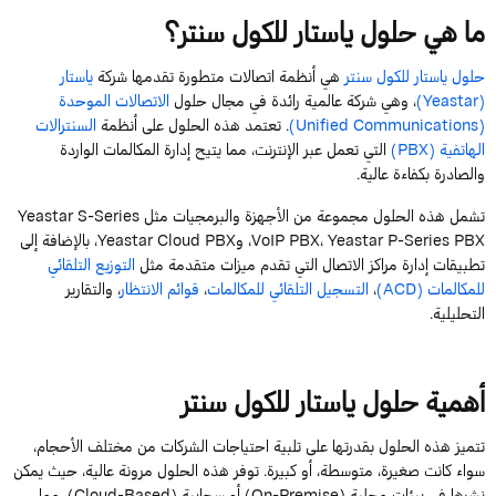
ما
هي
حلول
ياستار
للكول
سنتر
؟
حلول
ياستار
للكول
سنتر
هي
أنظمة
اتصالات
متطورة
تقدمها
شركة
ياستار
(
Yeastar
)
،
وهي
شركة
عالمية
رائدة
في
مجال
حلول
الاتصالات
الموحدة
(
Communications
Unified
)
.
تعتمد
هذه
الحلول
على
أنظمة
السنترالات
الهاتفية
(
PBX
)
التي
تعمل
عبر
الإنترنت
،
مما
يتيح
إدارة
المكالمات
الواردة
والصادرة
بكفاءة
عالية
.
تشمل
هذه
الحلول
مجموعة
من
الأجهزة
والبرمجيات
مثل
Series
S-
Yeastar
PBX
Series
P-
Yeastar
،
PBX
VoIP
،
و
PBX
Cloud
Yeastar
،
بالإضافة
إلى
تطبيقات
إدارة
مراكز
الاتصال
التي
تقدم
ميزات
متقدمة
مثل
التوزيع
التلقائي
للمكالمات
(
ACD
)
،
التسجيل
التلقائي
للمكالمات
،
قوائم
الانتظار
،
والتقارير
التحليلية
.
أهمية
حلول
ياستار
للكول
سنتر
تتميز
هذه الحلول
بقدرتها
على
تلبية
احتياجات
الشركات
من
مختلف
الأحجام
،
سواء
كانت
صغيرة
،
متوسطة
،
أو
كبيرة
.
توفر
هذه
الحلول
مرونة
عالية
،
حيث
يمكن
نشرها
في
بيئات
محلية
(
On-Premise
)
أو
سحابية
(
Based
Cloud-
)،
مما