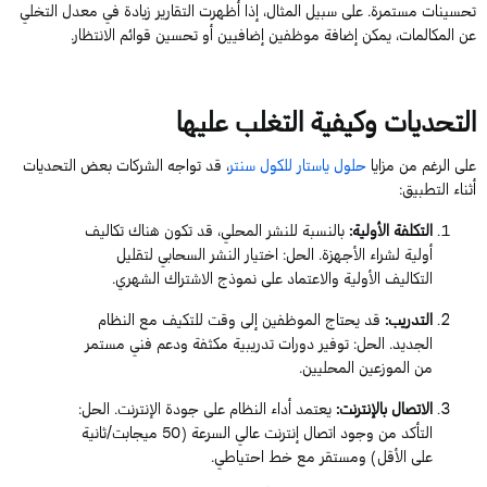
تحسينات مستمرة. على سبيل المثال، إذا أظهرت التقارير زيادة في معدل التخلي
عن المكالمات، يمكن إضافة
موظفين
إضافيين أو تحسين قوائم الانتظار.
التحديات وكيفية التغلب عليها
على الرغم من مزايا
حلول
ياستار
للكول
سنتر
، قد تواجه الشركات بعض التحديات
أثناء التطبيق:
التكلفة الأولية
:
بالنسبة للنشر المحلي، قد تكون هناك تكاليف
أولية لشراء الأجهزة.
الحل
: اختيار النشر
السحابي
لتقليل
التكاليف الأولية والاعتماد على نموذج الاشتراك الشهري.
التدريب
:
قد يحتاج ال
موظفين
إلى وقت للتكيف مع النظام
الجديد.
الحل
: توفير دورات تدريبية مكثفة ودعم فني مستمر
من
الموزعين المحليين.
الاتصال بالإنترنت
:
يعتمد أداء النظام على جودة الإنترنت.
الحل
:
التأكد من وجود اتصال إنترنت عالي السرعة (
50
ميجابت
/ثانية
على الأقل) ومستقر مع خط احتياطي.