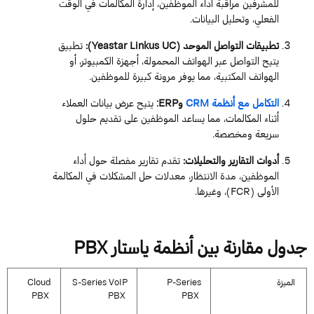
للمشرفين
مراقبة
أداء
ال
موظفين
،
إدارة
المكالمات
في
الوقت
الفعلي
،
وتحليل
البيانات
.
تطبيقات
التواصل
الموحد
(
UC
Linkus
Yeastar
)
:
تطبيق
يتيح
التواصل
عبر
الهواتف
المحمولة
،
أجهزة
الكمبيوتر
،
أو
الهواتف
المكتبية
،
مما
يوفر
مرونة
كبيرة
لل
موظفين
.
التكامل
مع
أنظمة
CRM
و
ERP
:
يتيح
عرض
بيانات
العملاء
أثناء
المكالمات
،
مما
يساعد
ال
موظفين
على
تقديم
حلول
سريعة
ومخصصة
.
أدوات
التقارير
والتحليلات
:
تقدم
تقارير
مفصلة
حول
أداء
ال
موظفين
،
مدة
الانتظار
،
معدلات
حل
المشكلات
في
المكالمة
الأولى
(
FCR
)،
وغيرها
.
جدول
مقارنة
بين
أنظمة
ياستار
PBX
الميزة
Series
P-
VoIP
Series
S-
Cloud
PBX
PBX
PBX