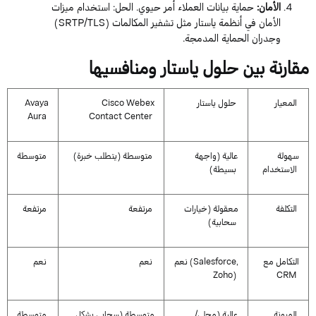
الأمان
:
حماية بيانات العملاء أمر حيوي.
الحل
: استخدام ميزات
الأمان في أنظمة
ياستار
مثل تشفير المكالمات (
SRTP/TLS
)
وجدران الحماية المدمجة.
مقارنة بين حلول
ياستار
ومنافسيها
المعيار
حلول
ياستار
Webex
Cisco
Avaya
Aura
Contact
Center
سهولة
عالية (واجهة
متوسطة (يتطلب خبرة)
متوسطة
الاستخدام
بسيطة)
التكلفة
معقولة (خيارات
مرتفعة
مرتفعة
سحابية)
التكامل مع
,
Salesforce
نعم (
نعم
نعم
Zoho
)
CRM
المرونة
عالية (محلي/
متوسطة (سحابي بشكل
متوسطة