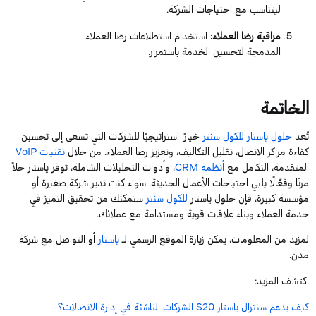
ليتناسب مع احتياجات الشركة.
مراقبة رضا العملاء
:
استخدام استطلاعات رضا العملاء
المدمجة لتحسين الخدمة باستمرار.
الخاتمة
تُعد
حلول
ياستار
للكول
سنتر
خيارًا استراتيجيًا للشركات التي تسعى إلى تحسين
كفاءة مراكز الاتصال، تقليل التكاليف، وتعزيز رضا العملاء. من خلال
تقنيات
VoIP
المتقدمة، التكامل مع
أنظمة
CRM
، وأدوات التحليلات الشاملة، توفر
ياستار
حلاً
مرنًا وفعّالًا يلبي احتياجات الأعمال الحديثة.
سواء كنت تدير شركة صغيرة أو
مؤسسة كبيرة، فإن
حلول
ياستار
للكول
سنتر
ستمكنك من تحقيق التميز في
خدمة العملاء وبناء علاقات قوية ومستدامة مع عملائك.
لمزيد من المعلومات، يمكن زيارة الموقع الرسمي
ل
ـ
ياستار
أو التواصل مع
شركة
مدن
.
اكتشف المزيد:
كيف يدعم سنترال ياستار S20 الشركات الناشئة في إدارة الاتصالات؟