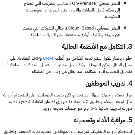
النشر المحلي (
On-Premise
)
: مناسب للشركات التي تحتاج
إلى تحكم كامل بالبيانات والأمان، مثل البنوك أو المؤسسات
الحكومية.
النشر
السحابي
(
Cloud-Based
)
: مثالي للشركات التي تبحث
عن مرونة وتكاليف أولية منخفضة، مثل الشركات الناشئة.
3
. التكامل مع الأنظمة الحالية
حلول
ياستار
للكول
سنتر
تدعم التكامل مع أنظمة
CRM
و
ERP
الشائعة. على
سبيل المثال، يمكن لل
موظف
رؤية سجل مشتريات العميل، المشكلات السابقة، أو
تفاصيل الحساب أثناء المكالمة، مما يقلل من وقت حل المشكلة.
4
. تدريب ال
موظفين
توفر
ياستار
واجهات سهلة الاستخدام، لكن تدريب ال
موظفين
على استخدام أدوات
مثل لوحة التحكم وتطبيق
UC
Linkus
ضروري لضمان الكفاءة. يُنصح بتنظيم
دورات تدريبية مدتها
3
-
5
أيام مع جلسات متابعة دورية.
5
. مراقبة الأداء وتحسينه
استخدام أدوات التحليلات لمراقبة أداء ال
موظفين
، تحديد نقاط الضعف، وتطبيق