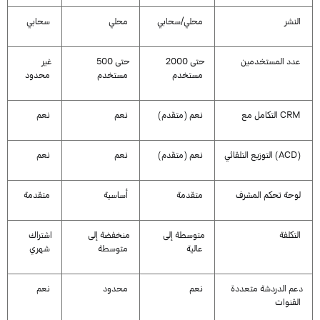
النشر
محلي
/
سحابي
محلي
سحابي
عدد
المستخدمين
حتى
2000
حتى
500
غير
مستخدم
مستخدم
محدود
CRM
التكامل
مع
نعم
(
متقدم
)
نعم
نعم
ACD)
(
التوزيع
التلقائي
نعم
(
متقدم
)
نعم
نعم
لوحة
تحكم
المشرف
متقدمة
أساسية
متقدمة
التكلفة
متوسطة
إلى
منخفضة
إلى
اشتراك
عالية
متوسطة
شهري
دعم
الدردشة
متعددة
نعم
محدود
نعم
القنوات