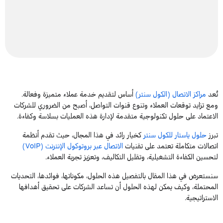
تُعد
مراكز
الاتصال
(
الكول
سنتر
)
أساس
لتقديم
خدمة
عملاء
متميزة
وفعالة
.
ومع
تزايد
توقعات
العملاء
وتنوع
قنوات
التواصل
،
أصبح
من
الضروري
للشركات
الاعتماد
على
حلول
تكنولوجية
متقدمة
لإدارة
هذه
العمليات
بسلاسة
وكفاءة
.
تبرز
حلول
ياستار
للكول
سنتر
كخيار
رائد
في
هذا
المجال
،
حيث
تقدم
أنظمة
اتصالات
متكاملة
تعتمد
على
تقنيات
الاتصال
عبر
بروتوكول
الإنترنت
(
VoIP
)
لتحسين
الكفاءة
التشغيلية
،
و
تقليل
التكاليف
،
وتعزيز
تجربة
العملاء
.
سنستعرض
في
هذا
المقال
بالتفصيل
هذه الحلول
،
مكوناتها
،
فوائدها
،
التحديات
المحتملة
،
وكيف
يمكن
لهذه
الحلول
أن
تساعد
الشركات
على
تحقيق
أهدافها
الاستراتيجية
.