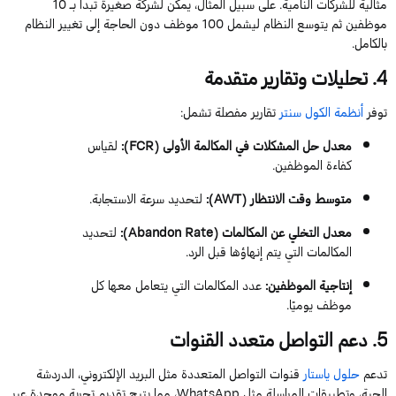
مثالية للشركات النامية. على سبيل المثال، يمكن لشركة صغيرة تبدأ بـ
10
موظفين
ثم ي
توسع النظام ليشمل
100
موظف
دون الحاجة إلى تغيير النظام
بالكامل.
4
. تحليلات وتقارير متقدمة
توفر
أنظمة الكول سنتر
تقارير مفصلة تشمل:
معدل حل المشكلات في المكالمة الأولى (
FCR
)
:
لقياس
كفاءة ال
موظفين
.
متوسط وقت الانتظار (
AWT
)
:
لتحديد سرعة الاستجابة.
معدل التخلي عن المكالمات (
Rate
Abandon
)
:
لتحديد
المكالمات التي يتم إنهاؤها قبل الرد.
إنتاجية ال
موظفين
:
عدد المكالمات التي يتعامل معها كل
موظف
يوميًا.
5
. دعم التواصل متعدد القنوات
تدعم
حلول
ياستار
قنوات التواصل المتعددة مثل البريد الإلكتروني، الدردشة
الحية، وتطبيقات المراسلة مثل
WhatsApp
، مما يتيح تقديم تجربة موحدة عبر