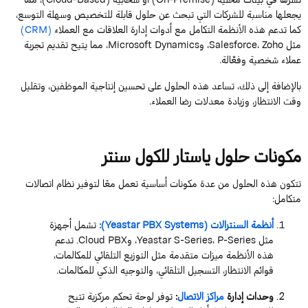
يجعلها
مناسبة
للشركات
التي
تبحث
عن
حلول
قابلة
للتخصيص
وسهلة
التوسع
،
كما
تدعم
هذه
الأنظمة
التكامل
مع
أدوات
إدارة
العلاقات
مع
العملاء
(
CRM
)
مثل
Zoho
،
Salesforce
،
و
Dynamics
Microsoft
،
مما
يتيح
تقديم
تجربة
عملاء
شخصية
وفعّالة
.
بالإضافة
إلى
ذلك
،
تساعد
هذه
الحلول
على
تحسين
إنتاجية
ال
موظفين
،
و
تقليل
وقت
الانتظار
،
وزيادة
معدلات
رضا
العملاء
.
مكونات
حلول
ياستار
للكول
سنتر
تتكون
هذه
ال
حلول
من
عدة
مكونات
أساسية
تعمل
معًا
لتوفير
نظام
اتصالات
متكامل
:
أنظمة
السنترالات
(
Systems
PBX
Yeastar
)
:
تشمل
أجهزة
مثل
Series
P-
،
Series
S-
Yeastar
،
و
PBX
Cloud
.
تدعم
هذه
الأنظمة
ميزات
متقدمة
مثل
التوزيع
التلقائي
للمكالمات
،
قوائم
الانتظار
،
التسجيل
التلقائي
،
والتوجيه
الذكي
للمكالمات
.
وحدات
إدارة
مراكز
الاتصال
:
توفر
لوحة
تحكم
مركزية
تتيح