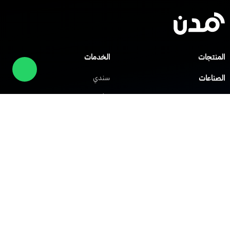
المنتجات
الخدمات
الصناعات
سندي
صلني
مركز المساعدة
شابك
العملاء
الشركات
حلول الشبكات
حلول VoIP
الشبكة الافتراضية الخاصة
نظام IP PBX
الشبكة اللاسلكية Wi-Fi
نظام مركز الاتصال