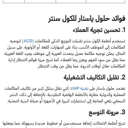
فوائد حلول
ياستار
للكول
سنتر
1
. تحسين تجربة العملاء
تستخدم
أنظمة
ا
ل
كول
سنتر
تقنيات التوزيع الذكي للمكالمات
(
ACD
)
لتوجيه
المكالمات إلى ال
موظف
الأنسب بناءً على المهارات، اللغة، أو الأولوية. على سبيل
المثال، يمكن توجيه مكالمة عميل يتحدث العربية إلى
موظف
يجيد اللغة العربية،
مما يقلل من سوء الفهم ويعزز رضا العملاء
،
كما تتيح ميزة قوائم الانتظار إدارة
المكالمات خلال أوقات الذروة، مما يقلل من وقت الانتظار.
2
. تقليل التكاليف التشغيلية
تعتمد
حلول
ياستار
على
تقنية
VoIP
، التي تقلل بشكل كبير من تكاليف المكالمات
المحلية والدولية مقارنة بالأنظمة الهاتفية التقليدية. بالإضافة إلى ذلك، النشر
السحابي
يلغي الحاجة إلى استثمارات كبيرة في الأجهزة أو صيانة البنية التحتية.
3
. مرونة التوسع
تتيح
أنظمة الاتصالات
إضافة مستخدمين أو خطوط جديدة بسهولة، مما يجعلها