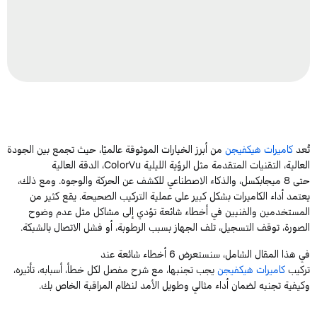
تُعد
كاميرات
هيكفيجن
من أبرز الخيارات الموثوقة عالميًا، حيث تجمع بين الجودة
العالية، التقنيات المتقدمة مثل الرؤية الليلية
ColorVu
، الدقة العالية
حتى
8
ميجابكسل
، والذكاء الاصطناعي للكشف عن الحركة والوجوه. ومع ذلك،
يعتمد أداء ال
كاميرات
بشكل كبير على عملية التركيب الصحيحة. يقع كثير من
المستخدمين والفنيين في أخطاء شائعة تؤدي إلى مشاكل مثل عدم وضوح
الصورة، توقف التسجيل، تلف الجهاز بسبب الرطوبة، أو فشل الاتصال بالشبكة.
في هذا المقال الشامل، سنستعرض
6
أخطاء شائعة عند
تركيب
كاميرات
هيكفيجن
يجب تجنبها، مع شرح مفصل لكل خطأ، أسبابه، تأثيره،
وكيفية تجنبه لضمان أداء مثالي وطويل الأمد لنظام المراقبة الخاص بك.