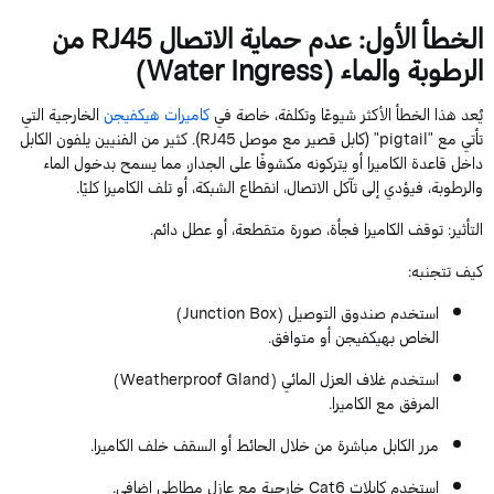
الخطأ الأول: عدم حماية الاتصال
RJ45
من
الرطوبة والماء (
Ingress
Water
)
يُعد هذا الخطأ الأكثر شيوعًا وتكلفة، خاصة في
كاميرات
هيكفيجن
الخارجية التي
تأتي مع "
pigtail
" (كابل قصير مع موصل
RJ45
). كثير من الفنيين يلفون الكابل
داخل قاعدة الكاميرا أو يتركونه مكشوفًا على الجدار، مما يسمح بدخول الماء
والرطوبة، فيؤدي إلى تآكل الاتصال، انقطاع الشبكة، أو تلف الكاميرا كليًا
.
التأثير
: توقف الكاميرا فجأة، صورة متقطعة، أو عطل دائم.
كيف تتجنبه
:
استخدم صندوق التوصيل (
Box
Junction
)
الخاص
بهيكفيجن
أو متوافق.
استخدم غلاف العزل المائي (
Gland
Weatherproof
)
المرفق مع الكاميرا.
مرر الكابل مباشرة من خلال الحائط أو السقف خلف الكاميرا.
استخدم كابلات
Cat6
خارجية مع عازل مطاطي إضافي.