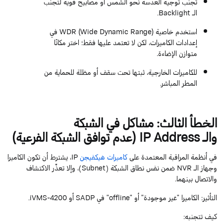
تجنب توجيه العدسة نحو الشمس أو مصابيح قوية لتجنب
الـ
Backlight
.
استخدم خاصية
Range
Dynamic
Wide
WDR (
) في
إعدادات
ال
كاميرات
، لكن لا تعتمد عليها فقط؛ اختر مكانًا
متوازن الإضاءة.
للكاميرات الخارجية، ثبتها تحت سقف أو مظلة للحماية من
المطر المباشر.
الخطأ الثالث: مشاكل في الشبكة
والـ
Address
IP
(عدم توافق الشبكة الفرعية)
في أنظمة المراقبة المعتمدة على
كاميرات
هيكفيجن
IP
، يشترط أن تكون الكاميرا
وجهاز الـ
NVR
ضمن نفس نطاق الشبكة (
Subnet
)، وإلا تعذّر الاكتشاف
والاتصال بينهما.
التأثير
: الكاميرا "غير موجودة" أو "
offline
" في
SADP
أو
iVMS-4200.
كيف تتجنبه
: