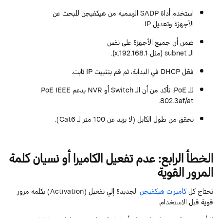
استخدم أداة
SADP
الرسمية من
هيكفيجن
للبحث عن
الأجهزة وتعديل
IP.
ضمن أن جميع الأجهزة على نفس
الـ
subnet
(مثل
192.168.1
.
x).
فعّل
DHCP
في البداية، ثم قم بتثبيت
IP
ثابت.
لل
ـ
PoE
، تأكد من أن الـ
Switch
أو
NVR
يدعم
IEEE
PoE
.
802.3af/
at
تحقق من طول الكابل (لا يزيد عن
100
متر لـ
Cat6).
الخطأ الرابع: عدم تفعيل الكاميرا أو نسيان كلمة
المرور القوية
تحتاج كل
كاميرات
هيكفيجن
الجديدة إلي تفعيل (
Activation
) بكلمة مرور
قوية قبل الاستخدام.