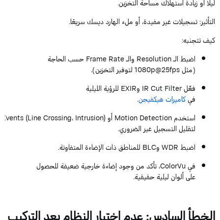
ليلًا أو زيادة استهلاك مساحة التخزين.
التأثير
: تسجيلات غير مفيدة، أو ملء الهارد ديسك سريعًا.
كيف تتجنبه
:
اضبط الـ
Resolution
والـ
Rate
Frame
حسب الحاجة
(مثل
1080p@25fps
لتوفير التخزين).
فعّل
Filter
Cut
IR
و
EXIR
للرؤية الليلية
في
كاميرات
هيكفيجن
.
استخدم
Detection
Motion
أو
)
Intrusion
،
Crossing
Line
(
Events
لتقليل التسجيل غير الضروري.
اضبط
WDR
و
BLC
للمناطق ذات الإضاءة المتفاوتة.
في
ColorVu
، تأكد من وجود إضاءة خارجية ضعيفة للحصول
على ألوان ليلية حقيقية.
الخطأ السادس: عدم اختبار النظام بعد التركيب