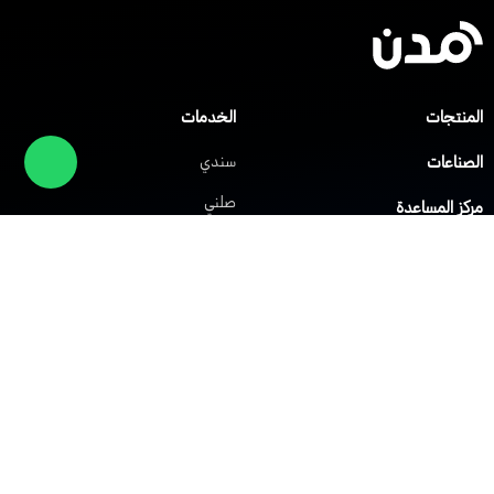
المنتجات
الخدمات
الصناعات
سندي
صلني
مركز المساعدة
شابك
العملاء
الشركات
حلول الشبكات
حلول VoIP
الشبكة الافتراضية الخاصة
نظام IP PBX
الشبكة اللاسلكية Wi-Fi
نظام مركز الاتصال
توزيع الحمل
نظام النداء الآلي