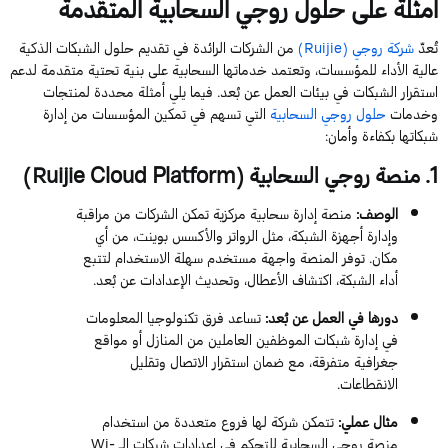
أمثلة على
حلول روجي السحابية
المتقدمة
تُعدّ
شركة روجي (
Ruijie
)
من الشركات الرائدة في تقديم حلول الشبكات الذكية
عالية الأداء للمؤسسات، وتعتمد خدماتها السحابية على بنية تحتية متقدمة لدعم
استقرار الشبكات في بيئات العمل عن بُعد. فيما يلي أمثلة محددة لمنتجات
وخدمات
حلول روجي السحابية
التي تسهم في تمكين المؤسسات من إدارة
شبكاتها بكفاءة وأمان:
1
. منصة روجي السحابية (
Platform
Cloud
Ruijie
)
الوصف
:
منصة إدارة سحابية مركزية تمك
ن الشركات من مراقبة
وإدارة أجهزة الشبكة، مثل
الرواتر
والأكسس بوينت
، من أي
مكان. توفر المنصة واجهة مستخدم سهلة الاستخدام لتتبع
أداء الشبكة، اكتشاف الأعطال، وتحديث الإعدادات عن بُعد.
دورها في العمل عن بُعد
:
تساعد فرق تكنولوجيا المعلومات
في إدارة شبكات الموظفين العاملين من المنازل أو مواقع
جغرافية متفرقة، مع ضمان استقرار الاتصال وتقليل
الانقطاعات.
مثال عملي
:
تتمكن شركة لها فروع متعددة من استخدام
منصة روجي السحابية للتحكم في إعدادات شبكات ا
لـ
Wi-