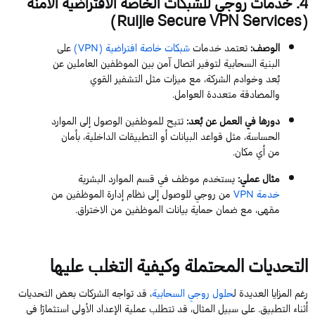
4
. خدمات روجي للشبكات الخاصة الافتراضية الآمنة
)
Ruijie
Secure
VPN
Services
(
الوصف
:
تعتمد
خدمات
شبكات خاصة افتراضية (
VPN
)
على
البنية السحابية لتوفير اتصال آمن بين الموظفين العاملين عن
بُعد وخوادم الشركة، مع ميزات مثل التشفير القوي
والمصادقة متعددة العوامل.
دورها في العمل عن بُعد
:
تتيح للموظفين الوصول إلى الموارد
الحساسة، مثل قواعد البيانات أو التطبيقات الداخلية، بأمان
من أي مكان.
مثال عملي
:
يستخدم موظف في قسم الموارد البشرية
خدمة
VPN
من روجي للوصول إلى نظام إدارة الموظفين من
مقهى، مع ضمان حماية بيانات الموظفين من الاختراق.
التحديات المحتملة وكيفية التغلب عليها
رغم المزايا العديدة ل
حلول روجي السحابية
، قد تواجه الشركات بعض التحديات
أثناء التطبيق. على سبيل المثال، قد تتطلب عملية الإعداد الأولي استثمارًا في