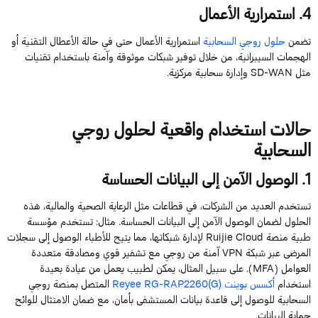
4.
استمرارية الأعمال
تضمن
حلول روجي السحابية
استمرارية الأعمال حتى في حالة الأعطال التقنية أو
الهجمات السيبرانية، من خلال توفير شبكات موثوقة وآمنة باستخدام تقنيات
مثل SD-WAN وإدارة سحابية مركزية.
حالات استخدام واقعية لحلول روجي
السحابية
1
.
الوصول
الآمن
إلى
البيانات
الحساسة
تستخدم
العديد
من
الشركات
،
في
قطاعات
مثل
الرعاية
الصحية
والمالية
،
هذه
الحلول
لضمان
الوصول
الآمن
إلى
البيانات
الحساسة
.
مثا
ل
: تستخدم مؤسسة
طبية منصة
Cloud
Ruijie
لإدارة شبكاتها، مما يتيح للأطباء الوصول إلى سجلات
المرضى عبر شبكة
VPN
آمنة من روجي مع تشفير قوي ومصادقة متعددة
العوامل (
MFA
). على سبيل المثال، يمكن لطبيب يعمل من عيادة بعيدة
استخدام
أكسس بوينت
)
RG-RAP2260(G
Reyee
المتصل بمنصة روجي
السحابية للوصول إلى قاعدة بيانات المستشفى بأمان، مع ضمان الامتثال للوائح
حماية البيانات.