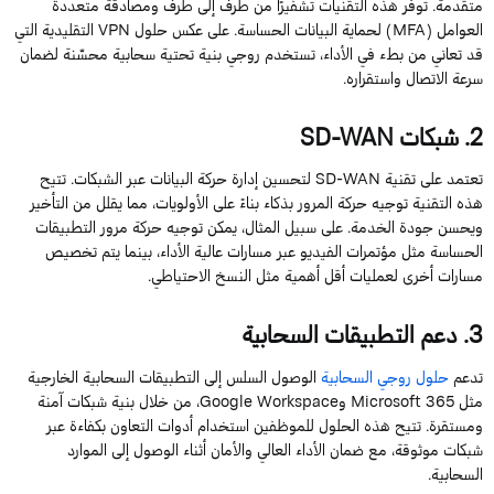
متقدمة. توفر هذه التقنيات تشفيرًا من طرف إلى طرف ومصادقة متعددة
العوامل (MFA) لحماية البيانات الحساسة. على عكس حلول VPN التقليدية التي
قد تعاني من بطء في الأداء، تستخدم روجي بنية تحتية سحابية محسّنة لضمان
سرعة الاتصال واستقراره.
2.
شبكات SD-WAN
تعتمد على تقنية SD-WAN لتحسين إدارة حركة البيانات عبر الشبكات. تتيح
هذه التقنية توجيه حركة المرور بذكاء بناءً على الأولويات، مما يقلل من التأخير
ويحسن جودة الخدمة. على سبيل المثال، يمكن توجيه حركة مرور التطبيقات
الحساسة مثل مؤتمرات الفيديو عبر مسارات عالية الأداء، بينما يتم تخصيص
مسارات أخرى لعمليات أقل أهمية مثل النسخ الاحتياطي.
3.
دعم التطبيقات السحابية
تدعم
حلول روجي السحابية
الوصول السلس إلى التطبيقات السحابية الخارجية
مثل Microsoft 365 وGoogle Workspace، من خلال بنية شبكات آمنة
ومستقرة. تتيح هذه الحلول للموظفين استخدام أدوات التعاون بكفاءة عبر
شبكات موثوقة، مع ضمان الأداء العالي والأمان أثناء الوصول إلى الموارد
السحابية.