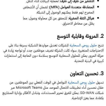
التشفير من طرف إلى طرف:
لحماية البيانات أثناء النقل.
المصادقة متعددة العوامل (MFA):
لضمان أن الأشخاص
المصرح لهم فقط يمكنهم الوصول إلى الشبكة.
هياكل الثقة الصفرية:
للتحقق من كل محاولة وصول، مما
يقلل من مخاطر الاختراق.
2.
المرونة وقابلية التوسع
تتيح
حلول روجي السحابية
للشركات تعديل مواردها الشبكية بسرعة بناءً على
الاحتياجات المتغيرة. سواء كانت الشركة تضيف موظفين جدد أو تواجه زيادة في
حركة المرور، يمكن للحلول السحابية التوسع بسلاسة دون الحاجة إلى استثمارات
كبيرة في البنية التحتية.
3.
تحسين التعاون
تسهل
حلول روجي السحابية
التواصل في الوقت الفعلي بين الموظفين، من
خلال تحسين أداء تطبيقات الاتصال الموحد مثل Microsoft Teams عبر
شبكات SD-WAN. يمكن للفرق تحرير المستندات، وتبادل الأفكار، وإدارة المشاريع
بكفاءة، مما يعزز الإنتاجية.