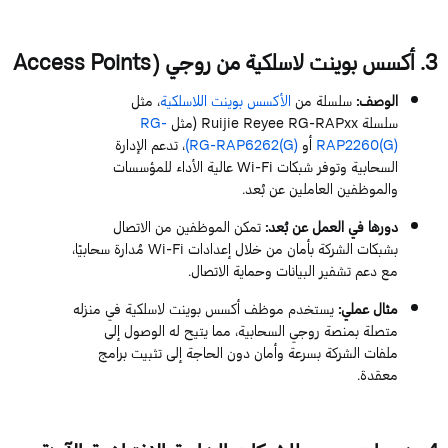
3
.
أكسس
بوي
نت
لاسل
كي
ة
من
ر
وجي
(
Points
Access
s
الوصف
:
سلسلة من
الأكسس بوينت
اللاسلكية
،
مثل
سلسلة
RAPxx
RG-
Reyee
Ruijie
(مثل
RG-
)
RAP2260(G
أو
))
RG-RAP6262(G
، تدعم الإدارة
السحابية وتوفر شبكات
Wi-Fi
عالية الأداء للمؤسسات
والموظفين العاملين عن بُعد.
دورها في العمل عن بُعد
:
تمك
ن الموظفين من الاتصال
بشبكات الشركة بأمان من خلال إعدادات
Wi-Fi
مُدارة
سحابيًا
،
مع دعم تشفير البيانات وحماية الاتصال.
مثال عملي
:
يستخدم موظف
أكسس بوينت
لاسلكية في منزله
متصلة بمنصة روجي السحابية، مما يتيح له الوصول إلى
ملفات الشركة بسرعة وأمان دون الحاجة إلى تثبيت برامج
معقدة.