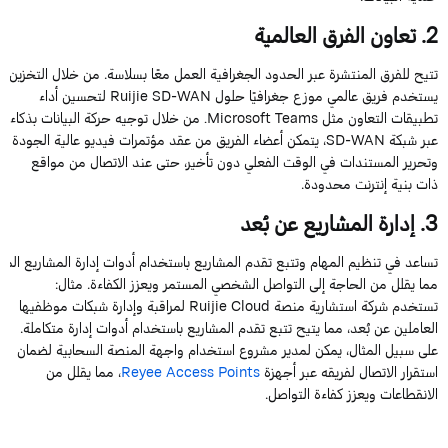
2
.
تعاون
الفرق
العالمية
تتيح
للفرق
المنتشرة
عبر
الحدود
الجغرافية
العمل
معًا
بسلاسة
.
من
خلال
التخزين
ا
يستخدم فريق عالمي موزع جغرافيًا حلول
SD-WAN
Ruijie
لتحسين أداء
تطبيقات التعاون مثل
Teams
Microsoft
. من خلال توجيه حركة البيانات بذكاء
عبر شبكة
SD-WAN
، يتمكن أعضاء الفريق من عقد مؤتمرات فيديو عالية الجودة
وتحرير المستندات في الوقت الفعلي دون تأخير، حتى عند الاتصال من مواقع
ذات بنية إنترنت محدودة.
3
.
إدارة
المشاريع
عن
بُعد
تساعد
في
تنظيم
المهام
وتتبع
تقدم
المشاريع
باستخدام
أدوات
إدارة
المشاريع
المت
مما
يقلل
من
الحاجة
إلى
التواصل
الشخصي
المستمر
ويعزز
الكفاءة
.
مثا
ل
:
تستخدم شركة استشارية منصة
Cloud
Ruijie
لمراقبة وإدارة شبكات موظفيها
العاملين عن بُعد، مما يتيح تتبع تقدم المشاريع باستخدام أدوات إدارة متكاملة.
على سبيل المثال، يمكن لمدير مشروع استخدام واجهة المنصة السحابية لضمان
استقرار الاتصال لفريقه عبر أجهزة
Points
Access
Reyee
، مما يقلل من
الانقطاعات ويعزز كفاءة التواصل.