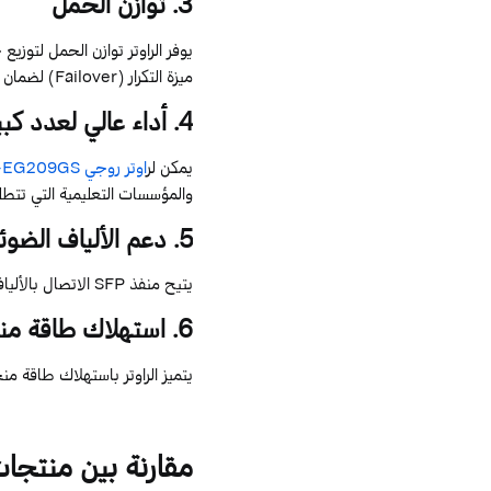
3
.
توازن
الحمل
يوفر الراوتر توازن الحمل لتوزيع
ميزة التكرار (
Failover
) لضمان 
4
.
أداء
عالي
لعدد
كبي
يمكن لر
اوتر روجي
-EG209GS
والمؤسسات التعليمية التي تتطلب
5
.
دعم
الألياف
الضوئ
يتيح
منفذ
SFP
الاتصال
بالأليا
6
.
استهلاك
طاقة
من
يتميز
الراوتر
باستهلاك
طاقة
من
مقارنة بين منتج