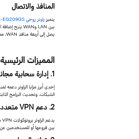
المنافذ
والاتصال
يتميز
راوتر روجي
-EG209GS
بين
LAN
و
WAN
يتيح إضافة ات
يصل إلى أربعة منافذ
WAN
، مم
المميزات
الرئيسية
1
.
إدارة
سحابية
مجاني
إحدى أبرز مزايا الراوتر دعمه لم
الشبكات، وتحديث البرامج الثاب
2
.
دعم
VPN
متعدد
يدعم الراوتر بروتوكولات
VPN
م
بين فروعها أو للمستخدمين عن ب