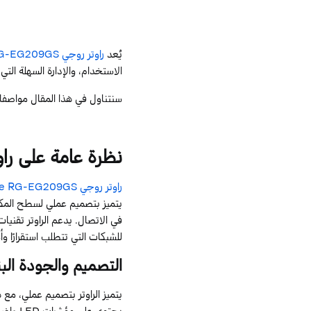
يُعد
راوتر روجي
G-EG209GS
الاستخدام، والإدارة السهلة الت
سنتناول في هذا المقال مواصفات ه
نظرة
عامة
على
راو
راوتر روجي
RG-EG209GS
e
يتميز بتصميم عملي لسطح المكت
في الاتصال. يدعم الراوتر تقني
للشبكات التي تتطلب استقرارًا وأما
التصميم
والجودة
الب
يتميز الراوتر بتصميم عملي، مع 
يحتوي على مؤشرات
LED
واضحة