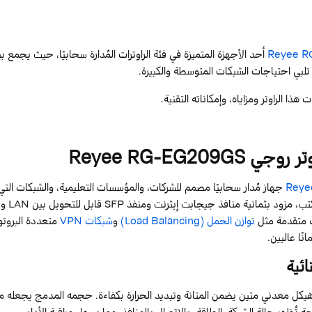
R
Reyee
أحد الأجهزة المتميزة في فئة
الراوترات
المُدارة
سحابيًا
، حيث يجمع بين 
ي تلبي احتياجات الشبكات المتوسطة والكبيرة.
ذا الراوتر ومزاياه، وإمكاناته التقنية.
تر
روجي
RG-EG209GS
Reyee
Reye
جهاز مُدار
سحابيًا
مصمم للشركات، والمؤسسات التعليمية، والشبكات التي تتط
ب، مزود بثمانية منافذ
جيجابت
إيثرنت ومنفذ
SFP
قابل للتحويل بين
LAN
و
N
ات متقدمة مثل
توازن الحمل (
Balancing
Load
)
و
شبكات VPN
متعددة البروتوكو
نًا عاليين.
نائية
هيكل معدني متين يضمن المتانة وتبديد الحرارة بكفاءة. حجمه المدمج يجعله مناس
 تُظهر حالة الشبكة، الطاقة، والاتصال بالمنافذ، مما يسهل مراقبة الأداء.