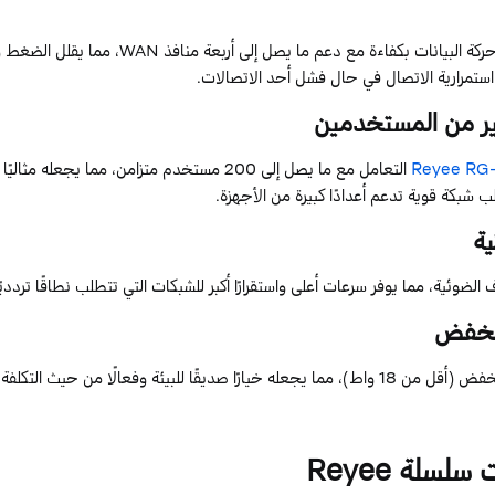
 حركة البيانات بكفاءة مع دعم ما يصل إلى أربعة منافذ
WAN
، مما يقلل الضغط وي
استمرارية الاتصال في حال فشل أحد الاتصالات.
ر
من
المستخدمين
RG
Reyee
التعامل مع ما يصل إلى
200
مستخدم متزامن، مما يجعله مثاليًا ل
 شبكة قوية تدعم أعدادًا كبيرة من الأجهزة.
ية
ف
الض
وئية
،
مما
يوف
ر
سرعات
أعلى
واستقرارًا
أكبر
للشبكات
التي
تتطلب
نطاقًا
تردديً
خفض
خفض
(
أقل
من
8
1
واط
)،
مما
يجعله
خيارًا
صديقًا
للبيئة
وفعالًا
من
حيث
التكلفة
.
ات سلسلة
Reyee