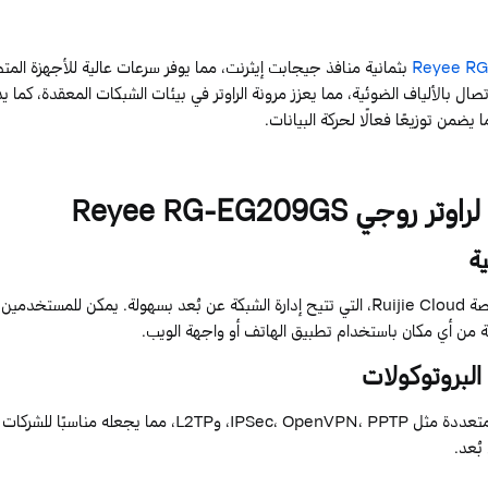
RG
Reyee
بثمانية منافذ
جيجابت
إيثرنت، مما يوفر سرعات عالية للأجهزة المت
صال بالألياف الضوئية، مما يعزز مرونة الراوتر في بيئات الشبكات المعقدة، كما يدع
ا يضمن توزيعًا فعالًا لحركة البيانات.
لراوتر
روجي
RG-EG209GS
Reyee
ة
نصة
Cloud
Ruijie
، التي تتيح إدارة الشبكة عن بُعد بسهولة. يمكن للمستخدمين مرا
تة من أي مكان باستخدام تطبيق الهاتف أو واجهة الويب.
البروتوكولات
تعددة مثل
PPTP
،
OpenVPN
،
IPSec
، و
L2TP
، مما يجعله مناسبًا للشركات 
ُعد.