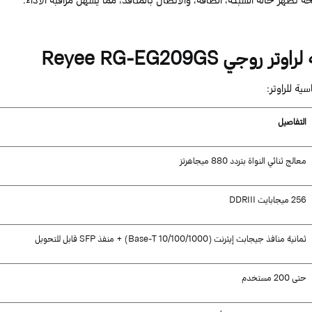
لراوتر
ر
وجي
RG-EG209GS
eyee
R
ية للراوتر:
التفاصيل
معالج ثنائي النواة بتردد
880
ميجاهرتز
256
ميجابايت
DDRIII
ثمانية منافذ
جيجابت
إيثرنت (
10/100/1000
-T
Base
) + منفذ
SFP
قابل للتحويل
حتى
200
مستخدم