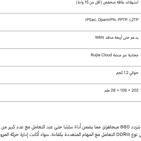
استهلاك طاقة منخفض (أقل من
15
واط)
IPSec
،
OpenVPN
،
PPTP
،
L2TP
يدعم حتى أربعة منافذ
WAN
مجانية عبر منصة
Cloud
Ruijie
حوالي
1.2
كجم
202
×
108
×
28
ملم
 بتردد
880
ميجاهرتز، مما يضمن أداءً سلسًا حتى عند التعامل مع عدد كبير من ا
 نوع
DDRIII
التعامل مع المهام المتعددة بكفاءة، سواء أكانت إدارة حركة الم