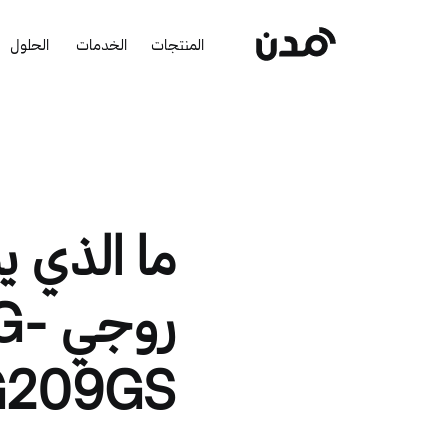
المنتجات
الخدمات
الحلول
ما الذي يم
روج
EG209GS عن غ