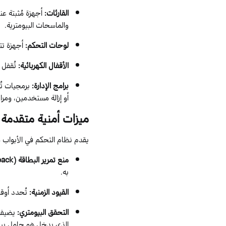
القارئات
:
أجهزة مُثبتة ع
والماسحات
البيومترية
.
لوحات التحكم
:
أجهزة تت
الأقفال الكهربائية
:
تُقفل 
برامج الإدارة
:
برمجيات تُس
أو إزالة مستخدمين، ومر
ميزات
أمنية
متقدمة
ي
قدم
نظام التحكم في الأبواب
م
منع تمرير البطاقة (
back
به.
القيود الزمنية
:
تُحدد أوق
التحقق
البيومتري
:
يضيف ط
الذي يدخل هو حامل بيان