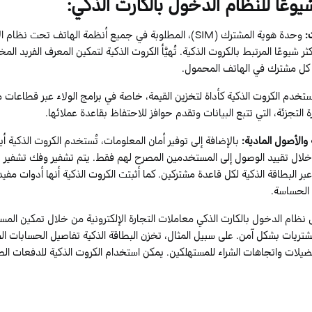
يوعًا
لل
نظام الدخول بالكارت الذكي
:
:
وحدة هوية المشترك (
SIM
)، المطلوبة في جميع أنظمة الهاتف تحت نظام الا
ر شيوعًا المرتبط بالكروت الذكية. تُهيَّأ الكروت الذكية لتمكين المعر
ف الفريد الم
 كل مشترك في الهاتف المحمول.
ُستخدم الكروت الذكية كأداة لتخزين القيمة، خاصة في برامج الولاء عبر قطاعات 
التجزئة، التي تتبع البيانات وتقدم حوافز للاحتفاظ بقاعدة عملائها.
 والأصول المادية
:
بالإضافة إلى توفير أمان المعلومات، تُستخدم الكروت الذكية أي
لال تقييد الوصول إلى المستخدمين المصرح لهم فقط. يتم تشفير وفك تشفير ت
بر البطاقة الذكية لكل قاعدة مشتركين. كما أثبتت الكروت الذكية أنها أدوات مفيد
 الحساسة.
نظام الدخول بالكارت الذكي
معاملات التجارة الإلكترونية من خلال تمكين الم
مشتريات بشكل آمن. على سبيل المثال، تخزن البطاقة الذكية تفاصيل الحسابات 
تفضيلات واتجاهات الشراء للمستهلكين. يمكن استخدام الكروت الذكية للدفعات الصغ