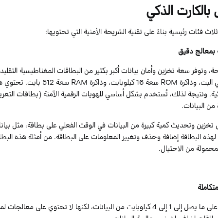
بالكارت الذكي
اث فئات رئيسية بناءً على تقنية الشريحة الأمنية التي تحتويها:
ة بمعالج دقيق
ة، وتوفر سعة تخزين وأمان بيانات أكبر بكثير من البطاقات المغناطيسية التقليد
 البت، وذاكرة
ROM
سعة
16
كيلوبايت، وذاكرة
RAM
سعة
512
بايت. تحتوي ه
ة. ونتيجة لذلك، تُستخدم بشكل أساسي للهويات الرقمية الآمنة (بطاقات التعريف
من البيانات.
لى تخزين وتحديث كمية كبيرة من البيانات في الوقت الفعلي على بطاقة، مثل ب
هذه البطاقة إضافة وحذف وتغيير المعلومات على البطاقة. من أمثلة هذه البطاق
محمولة من الاحتيال.
متكاملة
على ما يصل إلى
1
إلى
4
كيلوبايت من البيانات، لكنها لا تحتوي على معالجات لمعا
بطاقات إضافي
لغرض معالجة البيانات.