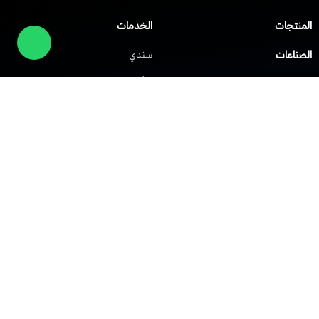
المنتجات
الخدمات
الصناعات
سندي
صلني
مركز المساعدة
شابك
العملاء
الشركات
حلول الشبكات
حلول VoIP
الشبكة الافتراضية الخاصة
نظام IP PBX
الشبكة اللاسلكية Wi-Fi
نظام مركز الاتصال
توزيع الحمل
نظام النداء الآلي
جدار الحماية
أنظمة التحكم في الوصول