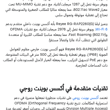
ويوفر سرعة تصل إلى 1267 ميجابت/ثانية، مع دعم تقنية MU-MIMO تحت
معيار 802.11ac Wave2، مما يجعله مثاليًا للمكاتب الصغيرة والمتوسطة التي
تحتاج إلى تغطية موثوقة وتجوال سلس.
يتميز ايضًا Reyee RG-RAP2260(G) بأنه أكسس بوينت داخلي متقدم يدعم
Wi-Fi 6
، ويوفر سرعة تصل إلى 2976 ميجابت/ثانية، مع تقنيات OFDMA
وFast Roaming (802.11r)، مما يجعله مناسبًا للمكاتب الكبيرة أو متعددة
الطوابق التي تتطلب أداءً عاليًا واتصالاً مستقرًا.
أما Reyee RG-RAP6260(G) فهو أكسس بوينت خارجي مقاوم للعوامل
الجوية (IP68)، ويوفر تغطية واسعة تصل إلى 500 متر في البيئات المفتوحة،
مع دعم PoE لتسهيل التركيب، مما يجعله الخيار الأمثل للمستودعات أو المكاتب
ذات المساحات الخارجية.
تقنيات متقدمة في أكسس بوينت روجي
تعتمد
أكسس بوينت روجي
على تقنيات متطورة تجعلها متميزة في دعم
استمرارية المكالمات. تتيح تقنية OFDMA (Orthogonal Frequency
Division Multiple Access) تقسيم القنوات إلى وحدات أصغر لخدمة عدة