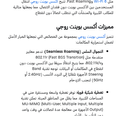
مثل
Wi-Fi 6
وFast Roaming. تتيح
أكسس بوينت روجي
انتقال
المستخدمين بين الأكسس بوينت دون فقدان الاتصال، مما يجعلها مثالية
للمكاتب الكبيرة والمنشآت التي تتطلب اتصالاً دون انقطاع.
مميزات أكسس بوينت روجي
تتميز
أكسس بوينت روجي
بمجموعة من الخصائص التي تجعلها الخيار الأمثل
لضمان استمرارية المكالمات:
التجوال السلس (Seamless Roaming):
تدعم معايير
متقدمة مثل 802.11r (Fast BSS Transition)
و802.11k/v، مما يتيح انتقالًا سريعًا بين الأكسس بوينت دون
انقطاع في المكالمات أو البيانات. توجه تقنية Band
Steering الأجهزة تلقائيًا إلى التردد الأنسب (2.4GHz أو
5GHz) لتجنب الازدحام.
تغطية شبكية قوية:
توفر تغطية واسعة ومستقرة حتى في
المساحات الكبيرة، مما يقلل من المناطق الميتة. تمكن تقنية
MU-MIMO (Multi-User, Multiple Input, Multiple
Output) الأجهزة من معالجة عدة اتصالات في وقت واحد
دون التأثير على الأداء.