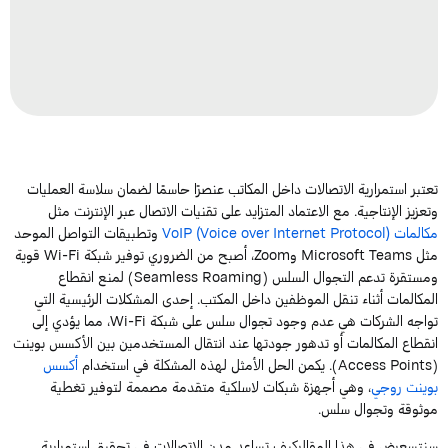
تعتبر استمرارية الاتصالات داخل المكاتب عنصرًا حاسمًا لضمان سلاسة العمليات
وتعزيز الإنتاجية. مع الاعتماد المتزايد على تقنيات الاتصال عبر الإنترنت مثل
مكالمات VoIP (Voice over Internet Protocol)
وتطبيقات التواصل الموحد
مثل Microsoft Teams وZoom، أصبح من الضروري توفير شبكة Wi-Fi قوية
ومستقرة تدعم التجوال السلس (Seamless Roaming) لمنع انقطاع
المكالمات أثناء تنقل الموظفين داخل المكتب. إحدى المشكلات الرئيسية التي
تواجه الشركات هي عدم وجود تجوال سلس على شبكة Wi-Fi، مما يؤدي إلى
انقطاع المكالمات أو تدهور جودتها عند انتقال المستخدمين بين الأكسس بوينت
(Access Points). يكمن الحل الأمثل لهذه المشكلة في استخدام
أكسس
بوينت روجي
، وهي أجهزة شبكات لاسلكية متقدمة مصممة لتوفير تغطية
موثوقة وتجوال سلس.
سنتسعرض في هذا المقالركيف تساعد مدن الاتصالات في تحقيق استمرارية