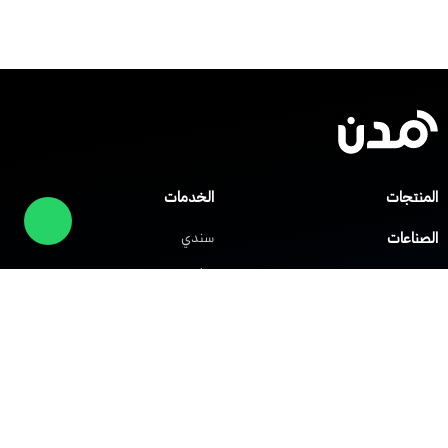
المنتجات
الخدمات
الصناعات
سندي
صلني
مركز المساعدة
شابك
العملاء
الشركات
حلول الشبكات
حلول VoIP