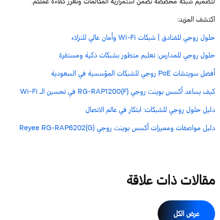
لتصميم شبكة مخصصة تضمن استمرارية المكالمات وتعزز كفاءة عملكم.
اكتشف المزيد:
حلول روجي للفنادق | شبكات Wi-Fi وأمان عالي للنزلاء
حلول روجي للمدارس: تعليم متطور بشبكات ذكية ومستقرة
أفضل سويتشات PoE روجي للشبكات المؤسسية في السعودية
كيف يساعد أكسس بوينت روجي RG-RAP1200(F) في تحسين الـ Wi-Fi
دليل حلول روجي للشبكات: ابتكار في عالم الاتصال
دليل مواصفات ومميزات أكسس بوينت روجي Reyee RG-RAP6202(G)
مقالات ذات علاقة
عرض الكل