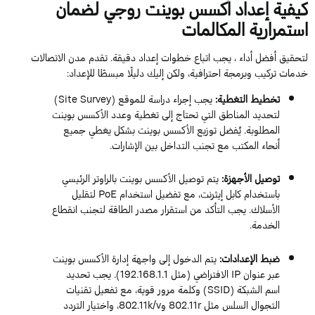
كيفية إعداد أكسس بوينت روجي لضمان
استمرارية المكالمات
لتحقيق أفضل أداء ، يجب اتباع خطوات إعداد دقيقة. تقدم مدن الاتصالات
خدمات تركيب وبرمجة احترافية، ولكن إليك دليلًا مبسطًا للإعداد:
تخطيط التغطية:
يجب إجراء دراسة للموقع (Site Survey)
لتحديد المناطق التي تحتاج إلى تغطية وعدد الأكسس بوينت
المطلوبة. يُفضل توزيع الأكسس بوينت بشكل يغطي جميع
أنحاء المكتب مع تجنب التداخل بين الإشارات.
توصيل الأجهزة:
يتم توصيل الأكسس بوينت بالراوتر الرئيسي
باستخدام كابل إيثرنت، مع تفضيل استخدام PoE لتقليل
الأسلاك. يجب التأكد من استقرار مصدر الطاقة لتجنب انقطاع
الخدمة.
ضبط الإعدادات:
يتم الدخول إلى واجهة إدارة الأكسس بوينت
عبر عنوان IP الافتراضي (مثل 192.168.1.1). يجب تحديد
اسم الشبكة (SSID) وكلمة مرور قوية، مع تفعيل تقنيات
التجوال السلس مثل 802.11r و802.11k/v، واختيار التردد