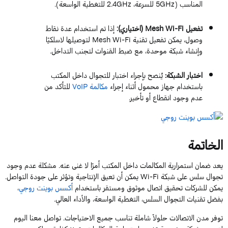
المناسب (5GHz للسرعة، 2.4GHz للتغطية الواسعة).
تفعيل Mesh Wi-Fi (اختياري):
إذا تم استخدام عدة نقاط
وصول، يمكن تفعيل تقنية Mesh Wi-Fi لتوصيلها لاسلكيًا
وإنشاء شبكة موحدة، مع ضبط القنوات لتجنب التداخل.
اختبار الشبكة:
يُنصح بإجراء اختبار للتجوال داخل المكتب
باستخدام جهاز محمول أثناء إجراء
مكالمة VoIP
للتأكد من
عدم وجود انقطاع أو تأخير.
الخاتمة
يعد ضمان استمرارية المكالمات داخل المكتب أمرًا لا غنى عنه. مشكلة عدم وجود
تجوال سلس على شبكة Wi-Fi يمكن أن تعيق الإنتاجية وتؤثر على جودة التواصل.
يمكن للشركات تحقيق اتصال موثوق ومستقر باستخدام
أكسس بوينت روجي
،
بفضل تقنيات التجوال السلس، التغطية الواسعة، والأداء العالي.
توفر مدن الاتصالات حلولاً شاملة تناسب جميع الاحتياجات. تواصل معنا اليوم