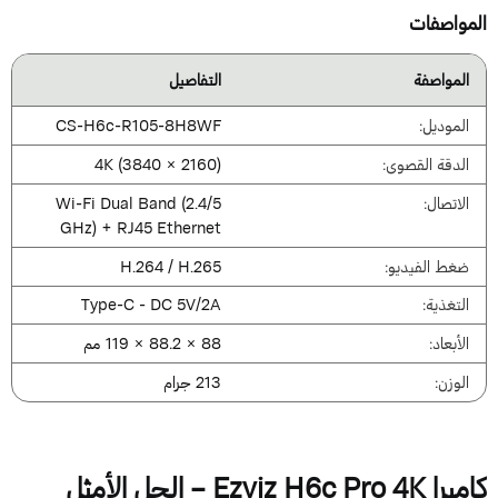
لمواصفات
المواصفة
التفاصيل
الموديل:
CS-H6c-R105-8H8WF
الدقة القصوى:
4K (3840 × 2160)
الاتصال:
Wi-Fi Dual Band (2.4/5
GHz) + RJ45 Ethernet
ضغط الفيديو:
H.264 / H.265
التغذية:
Type-C - DC 5V/2A
الأبعاد:
88 × 88.2 × 119 مم
الوزن:
213 جرام
كاميرا Ezviz H6c Pro 4K – الحل الأمثل