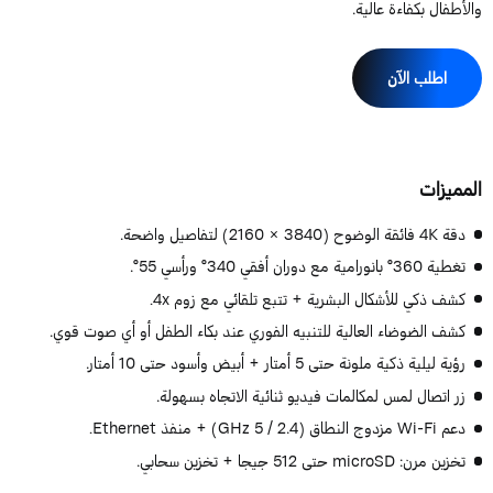
الأطفال بكفاءة عالية.
اطلب الآن
لمميزات
دقة 4K فائقة الوضوح (3840 × 2160) لتفاصيل واضحة.
تغطية 360° بانورامية مع دوران أفقي 340° ورأسي 55°.
كشف ذكي للأشكال البشرية + تتبع تلقائي مع زوم 4x.
كشف الضوضاء العالية للتنبيه الفوري عند بكاء الطفل أو أي صوت قوي.
رؤية ليلية ذكية ملونة حتى 5 أمتار + أبيض وأسود حتى 10 أمتار.
زر اتصال لمس لمكالمات فيديو ثنائية الاتجاه بسهولة.
دعم Wi-Fi مزدوج النطاق (2.4 / 5 GHz) + منفذ Ethernet.
تخزين مرن: microSD حتى 512 جيجا + تخزين سحابي.