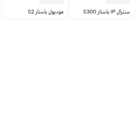
سنترال IP ياستار S300
موديول ياستار S2