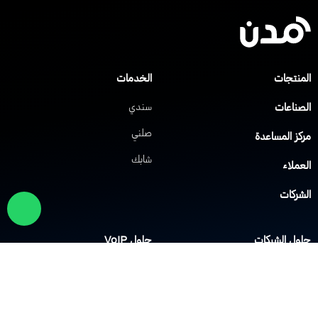
لمنتجات
الخدمات
لصناعات
سندي
صلني
ركز المساعدة
شابك
لعملاء
لشركات
لول الشبكات
حلول VoIP
لشبكة الافتراضية الخاصة
نظام IP PBX
لشبكة اللاسلكية Wi-Fi
نظام مركز الاتصال