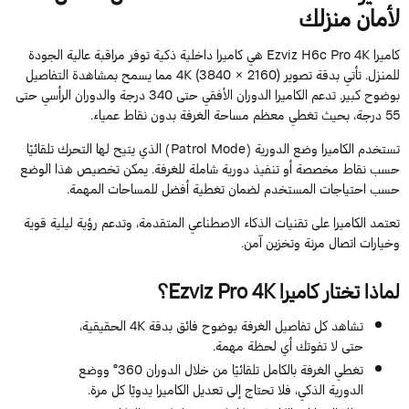
أمان منزلك
كاميرا Ezviz H6c Pro 4K هي كاميرا داخلية ذكية توفر مراقبة عالية الجودة
للمنزل. تأتي بدقة تصوير 4K (3840 × 2160) مما يسمح بمشاهدة التفاصيل
بوضوح كبير. تدعم الكاميرا الدوران الأفقي حتى 340 درجة والدوران الرأسي حتى
تغطي معظم مساحة الغرفة بدون نقاط عمياء.
تستخدم الكاميرا وضع الدورية (Patrol Mode) الذي يتيح لها التحرك تلقائيًا
سب نقاط مخصصة أو تنفيذ دورية شاملة للغرفة. يمكن تخصيص هذا الوضع
سب احتياجات المستخدم لضمان تغطية أفضل للمساحات المهمة.
عتمد الكاميرا على تقنيات الذكاء الاصطناعي المتقدمة، وتدعم رؤية ليلية قوية
خيارات اتصال مرنة وتخزين آمن.
ماذا تختار كاميرا Ezviz Pro 4K؟
تشاهد كل تفاصيل الغرفة بوضوح فائق بدقة 4K الحقيقية،
حتى لا تفوتك أي لحظة مهمة.
تغطي الغرفة بالكامل تلقائيًا من خلال الدوران 360° ووضع
الدورية الذكي، فلا تحتاج إلى تعديل الكاميرا يدويًا كل مرة.