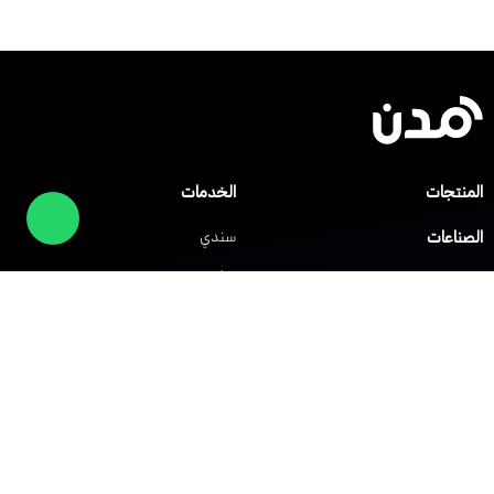
المنتجات
الخدمات
الصناعات
سندي
صلني
مركز المساعدة
شابك
العملاء
الشركات
حلول الشبكات
حلول VoIP
الشبكة الافتراضية الخاصة
نظام IP PBX