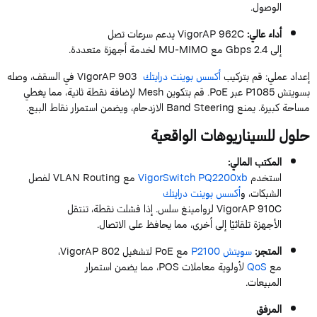
الوصول.
أداء عالي
:
962C
VigorAP
يدعم سرعات تصل
إلى
2.4
Gbps
مع
MU-MIMO
لخدمة أجهزة متعددة.
إعداد عملي
: قم
بتركيب
أكسس بوينت درايتك
903
VigorAP
في السقف، وصله
بسويتش
P1085
عبر
PoE
. قم بتكوين
Mesh
لإضافة نقطة ثانية، مما يغطي
مساحة كبيرة.
يمنع
Steering
Band
الازدحام، ويضمن استمرار نقاط البيع.
حلول للسيناريوهات الواقعية
المكتب المالي
:
استخدم
PQ2200xb
VigorSwitch
مع
Routing
VLAN
لفصل
الشبكات، و
أكسس بوينت درايتك
910C
VigorAP
لروامينغ
سلس. إذا فشلت نقطة، تنتقل
الأجهزة تلقائيًا إلى أخرى، مما يحافظ على الاتصال.
المتجر
:
سويتش
P2100
مع
PoE
لتشغيل
802
VigorAP
،
مع
QoS
لأولوية معاملات
POS
، مما يضمن استمرار
المبيعات.
المرفق