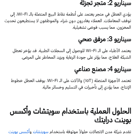
سيناريو
2
: متجر تجزئة
يؤدي العطل
في متجر يعتمد على أنظمة نقاط البيع المتصلة ب
الـ
Wi-Fi
، إلى
توقف المعاملات.
العملاء يغادرون دون شراء، والموظفون لا يستطيعون تحديث
المخزون، مما يسبب فوضى تشغيلية.
سيناريو
3
: مرفق صحي
يعتمد الأطباء
على الـ
Wi-Fi
للوصول إلى السجلات الطبية.
قد يؤخر
تعطل
الشبكة العلاج، مما يؤثر على جودة الرعاية ويزيد المخاطر على المرضى.
سيناريو
4
: مصنع صناعي
تعتمد الأجهزة المتصلة (
IoT
) والآلات
على الـ
Wi-Fi
.
يوقف
العطل
خطوط
الإنتاج، مما يؤدي إلى تأخيرات في التسليم وخسائر مالية.
الحلول العملية باستخدام
سويتشات
وأكسس
بوينت درايتك
تقدم
شركة مدن الاتصالات
حلولاً موثوقة باستخدام
سويتشات
و
أكسس بوينت