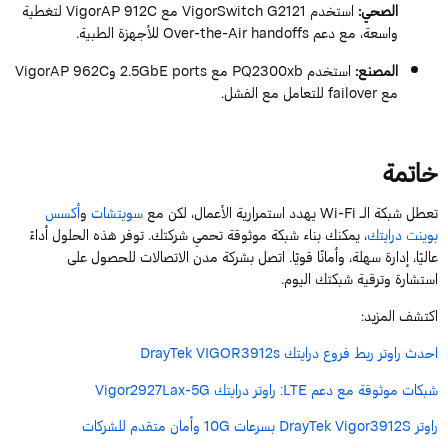
الصحي
:
استخدم
G2121
VigorSwitch
مع
912C
VigorAP
لتغطية
واسعة، مع دعم
handoffs
Over-the-Air
للأجهزة الطبية.
المصنع
:
استخدم
PQ2300xb
مع
ports
2.5GbE
و
962C
VigorAP
لد
مع
failover
للتعامل مع الفشل.
خاتمة
تعطل
شبكة الـ
Wi-Fi
يهدد استمرارية الأعمال، لكن مع
سويتشات
و
أكسس
بوينت درايتك
، يمكنك بناء شبكة موثوقة تحمي شركتك.
توفر
هذه الحلول أداءً
عاليًا، إدارة سهلة، وأمانًا قويًا. اتصل بشركة مدن الاتصالات للحصول على
استشارة
وترقية شبكتك اليوم.
اكتشف المزيد:
احدث راوتر ربط فروع درايتك DrayTek VIGOR3912s
شبكات موثوقة مع دعم LTE: راوتر درايتك Vigor2927Lax-5G
راوتر DrayTek Vigor3912S بسرعات 10G وأمان متقدم للشركات