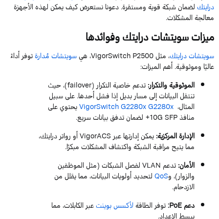
درايتك
لضمان شبكة قوية ومستقرة. دعونا نستعرض كيف يمكن لهذه الأجهزة
معالجة المشكلات.
ميزات
سويتشات
درايتك وفوائدها
سويتشات
درايتك
، مثل
P2500
VigorSwitch
، هي
سويتشات
مُدارة
توفر أداءً
عاليًا وموثوقية. أهم الميزات:
الموثوقية والتكرار
:
تدعم خاصية التكرار (
failover
)، حيث
تنتقل البيانات إلى مسار بديل إذا فشل أحدها. على سبيل
المثال،
VigorSwitch G2280x
G2280x
يحتوي على
منافذ
10G SFP
+
لضمان
تدفق
بيانات
سريع
.
الإدارة المركزية
:
يمكن إدارتها عبر
VigorACS
أو
رو
اتر
درايتك،
مما يتيح مراقبة الشبكة واكتشاف المشكلات مبكرًا.
الأمان
:
تدعم
VLAN
لفصل الشبكات (مثل الموظفين
والزوار)،
و
QoS
لتحديد أولويات البيانات، مما يقلل من
الازدحام.
دعم
PoE
:
توفر الطاقة
لأكسس بوينت
عبر الكابلات، مما
يبسط الإعداد.