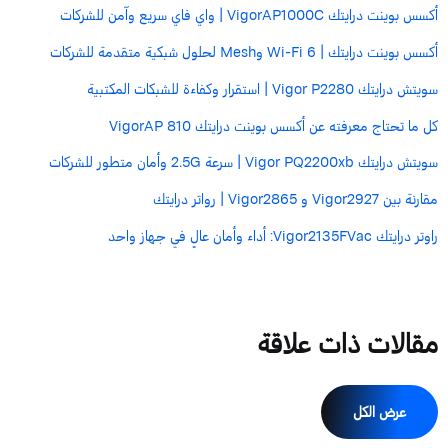
أكسس بوينت درايتك VigorAP1000C | واي فاي سريع وآمن للشركات
أكسس بوينت درايتك | Wi-Fi 6 وMesh لحلول شبكية متقدمة للشركات
سويتش درايتك Vigor P2280 | استقرار وكفاءة للشبكات المكتبية
كل ما تحتاج معرفته عن أكسس بوينت درايتك VigorAP 810
سويتش درايتك Vigor PQ2200xb | سرعة 2.5G وأمان متطور للشركات
مقارنة بين Vigor2927 و ‏Vigor2865 | رواتر درايتك
راوتر درايتك Vigor2135FVac: أداء وأمان عالٍ في جهاز واحد
مقالات ذات علاقة
عرض الكل