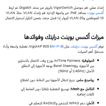
إعداد عملي
: قم بتوصيل
VigorSwitch
بالروتر
عبر منفذ
Gigabit
، ثم
ا
ربط
أكسس بوينت
بمنافذ
PoE
. عبر واجهة الإدارة، قم بإعداد
VLAN
: مثلاً،
VLAN
10
للموظفي
ن
و
20
AN
VL
للزوار. إذا فشل منفذ، يضمن التكرار استمرار الاتصال.
ميزات أكسس بوينت درايتك وفوائدها
توفر
أكسس بوينت درايتك
، مثل
6
Wi-Fi
905 (
VigorAP
)، تغطية واسعة وأداءً
مستقرًا. أهم الميزات:
الموثوقية
:
Fairness
AirTime
يوزع وقت الاتصال بالتساوي
بين الأجهزة،
و
Steering
Band
يوجه الأجهزة إلى النطاق
الأمثل (
2.4GHz
أو
5GHz).
روامينغ
سلس
: يتيح انتقال الأجهزة بين النقاط دون انقطاع.
التكامل مع
Mesh
:
توسيع التغطية تلقائيًا دون الحاجة إلى
كابلات إضافية.
الأمان
:
دعم
WPA3
للتشفير
و
RADIUS
للتحكم في