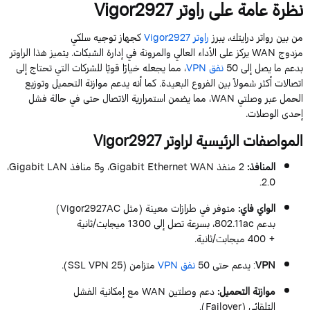
نظرة عامة على راوتر
Vigor2927
من بين
رواتر
درايتك، يبرز
راوتر
Vigor2927
ك
جهاز توجيه سلكي
مزدوج
WAN
يركز على الأداء العالي والمرونة في إدارة الشبكات. يتميز هذا الراوتر
بدعم ما يصل إلى
50
نفق
VPN
، مما يجعله خيارًا قويًا للشركات التي تحتاج إلى
اتصالات أكثر شمولاً بين الفروع البعيدة. كما أنه يدعم موازنة التحميل وتوزيع
الحمل عبر وصلتي
WAN
، مما يضمن استمرارية الاتصال حتى في حالة فشل
إحدى الوصلات.
المواصفات الرئيسية لراوتر
Vigor2927
المنافذ
:
2
منفذ
WAN
Ethernet
Gigabit
،
و
5
منافذ
LAN
Gigabit
،
و
2.0.
الواي
فاي
:
متوفر في طرازات معينة (مثل
Vigor2927AC
)
بدعم
802.11ac
، بسرعة تصل إلى
1300
ميجابت
/ثانية
+
400
ميجابت
/ثانية.
VPN
: يدعم حتى
50
نفق
VPN
متزامن (
25
SSL VPN).
موازنة التحميل
:
دعم وصلتين
WAN
مع إمكانية الفشل
التلقائي (
Failover
).