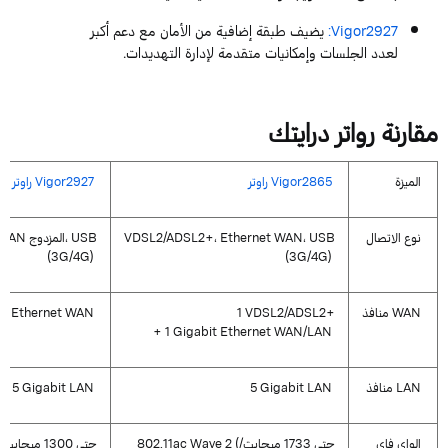
Vigor2927
:
يضيف طبقة إضافية من الأمان مع دعم أكبر
لعدد الجلسات وإمكانيات متقدمة لإدارة التهديدات.
مقارنة
رواتر
درايتك
الميزة
Vigor2865
راوتر
Vigor2927
راوتر
نوع الاتصال
USB
،
WAN
Ethernet
+،
VDSL2/ADSL2
USB
المزدوج،
WAN
(3G/4G)
(3G/4G)
WAN
منافذ
+
VDSL2/ADSL2
1
WAN
Ethernet
it
+
1
Gigabit
Ethernet
WAN/LAN
LAN
منافذ
LAN
Gigabit
5
LAN
Gigabit
5
الواي
فاي
(حتى
1733
ميجابت
/
2
Wave
802.11ac
(حتى
1300
ميجابت
/