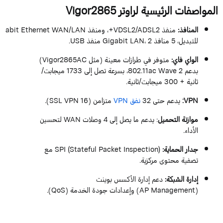
المواصفات الرئيسية لراوتر
Vigor2865
المنافذ
:
منفذ
VDSL2/ADSL2
+،
ومنفذ
WAN/LAN
Ethernet
igabit
للتبديل،
5
منافذ
2
،
LAN
Gigabit
منفذ
USB.
الواي
فاي
:
متوفر في طرازات معينة (مثل
Vigor2865AC
)
بدعم
2
Wave
802.11ac
، بسرعة تصل إلى
1733
ميجابت
/
ثانية +
300
ميجابت
/ثانية.
VPN
:
يدعم حتى
32
نفق
VPN
متزامن (
16
SSL VPN).
موازنة التحميل
: يدعم ما يصل إلى
4
وصلات
WAN
لتحسين
الأداء.
جدار الحماية
:
Inspection
Packet
Stateful
SPI (
) مع
تصفية محتوى مركزية.
إدارة الشبكة
:
دعم إدارة الأكسس بوينت
(
Management
AP
) وإعدادات جودة الخدمة (
QoS
).