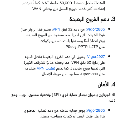
المتصلة بفضل دعمه لـ
50,000
جلسة
NAT
. كما أنه يدعم
إعدادات أكثر تقدمًا لتوزيع الحمل بين وصلتي
WAN.
3
. دعم الفروع البعيدة
Vigor2865
:
مع دعم
32
نفق
VPN
، يعتبر هذا الراوتر خيارًا
قويًا للشركات التي لديها عدد محدود من الفروع البعيدة.
يوفر اتصالاً آمنًا ومستقرًا باستخدام بروتوكولات
مثل
L2TP
،
PPTP
،
و
IPSec
.
Vigor2927
:
يتفوق في دعم الفروع البعيدة بفضل قدرته
على إدارة
50
نفق
VPN
، مما يجعله مثاليًا للشركات الكبيرة
التي لديها فروع متعددة. كما يدعم
تقنيات
VPN
متقدمة
مثل
OpenVPN
، مما يزيد من مرونة الاتصال.
4
. الأمان
كلا الجهازين يتميزان بجدار حماية قوي (
SPI
) وتصفية محتوى الويب. ومع
ذلك:
Vigor2865
:
يوفر حماية شاملة مع دعم تصفية المحتوى
بناءً على فئات الويب أو كلمات مفتاحية معينة.