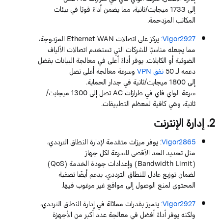
إلى
1733
ميجابت
/ثانية، مما يضمن أداءً قويًا في بيئات
المكاتب المزدحمة.
Vigor2927
:
يركز على اتصالات
WAN
Ethernet
المزدوجة،
مما يجعله مناسبًا للشركات التي تستخدم اتصالات الألياف
الضوئية أو الكابلات. يوفر أداءً أعلى في معالجة البيانات بفضل
دعمه لـ
50
نفق
VPN
وسرعة معالجة أعلى تصل
إلى
1800
ميجابت
/ثانية في جدار الحماية.
سرعة
الواي
فاي
في طرازات
AC
تصل إلى
1300
ميجابت
/
ثانية، وهي كافية لمعظم التطبيقات.
2
. إدارة الإنترنت
Vigor2865
: يوفر ميزات متقدمة لإدارة النطاق الترددي،
مثل تحديد الحد الأقصى للسرعة لكل جهاز
(
Limit
Bandwidth
) وإعدادات جودة الخدمة (
QoS
)
لضمان توزيع عادل للنطاق الترددي. يدعم أيضًا تصفية
المحتوى لمنع الوصول إلى مواقع غير مرغوب فيها.
Vigor2927
:
يتميز بقدرات مماثلة في إدارة النطاق الترددي،
ولكنه يوفر أداءً أفضل في معالجة عدد أكبر من الأجهزة