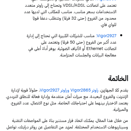
تعتمد على اتصالات
VDSL/ADSL
وتحتاج إلى راوتر متعدد
الاستخدامات بسعر مناسب. مناسب للمكاتب التي لديها عدد
محدود من الفروع (حتى
32
فرعًا) وتتطلب دعمًا قويًا
للواي
فاي
.
Vigor2927
:
مناسب للشركات الكبيرة التي تحتاج إلى إدارة
عدد أكبر من الفروع (حتى
50
فرعًا) وتعتمد على
اتصالات
Ethernet
أو الألياف الضوئية. يوفر أداءً أعلى في
معالجة البيانات والجلسات المتزامنة.
الخ
اتم
ة
يقدم
كلا الجهازين،
راوتر
Vigor2865
و
راوتر
Vigor2927
،
حلولاً قوية لإدارة
الإنترنت والفروع البعيدة، مع ميزات أمان متقدمة وإدارة فعالة للنطاق الترددي.
يعتمد الاختيار بينهما على احتياجاتك الخاصة، مثل نوع الاتصال، عدد الفروع،
والميزانية.
من خلال هذا المقال، يمكنك اتخاذ قرار مستنير بناءً على المواصفات التقنية
وسيناريوهات الاستخدام المختلفة.
لمزيد من التفاصيل عن
رواتر
درايتك، تواصل