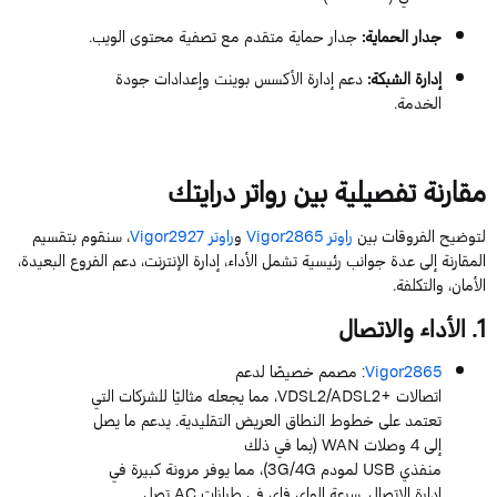
جدار الحماية
:
جدار حماية متقدم مع تصفية محتوى الويب.
إدارة الشبكة
:
دعم إدارة الأكسس بوينت وإعدادات جودة
الخدمة.
مقارنة تفصيلية بين
رواتر
درايتك
لتوضيح الفروقات بين
راوتر
Vigor2865
و
راوتر
Vigor2927
، سنقوم بتقسيم
المقارنة إلى عدة جوانب رئيسية تشمل الأداء، إدارة الإنترنت، دعم الفروع البعيدة،
الأمان، والتكلفة.
1
. الأداء والاتصال
Vigor2865
: مصمم خصيصًا لدعم
اتصالات
+
VDSL2/ADSL2
، مما يجعله مثاليًا للشركات التي
تعتمد على خطوط النطاق العريض التقليدية. يدعم ما يصل
إلى
4
وصلات
WAN
(بما في ذلك
منفذي
USB
لمودم
3G/4G
)، مما يوفر مرونة كبيرة في
إدارة الاتصال. سرعة
الواي
فاي
في طرازات
AC
تصل