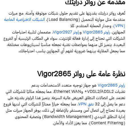
مقدمة عن
رواتر
درايتك
تُعرف
رواتر
درايتك
بقدرتها على تقديم حلول شبكات موثوقة وآمنة، مع ميزات
متقدمة مثل موازنة التحميل (
Balancing
Load
)،
الشبكات الافتراضية الخاصة
(
VPN
)
، وجدار الحماية المتقدم. كلا
الجهازين،
راوتر
Vigor2865
و
راوتر
Vigor2927
، مصممان لتلبية احتياجات
الشركات التي تحتاج إلى إدارة فعالة للإنترنت، سواء في المكاتب الرئيسية أو الفروع
البعيدة. يتميز كل منهما بمواصفات تقنية تجعله مناسبًا لسيناريوهات مختلفة،
مما يجعل المقارنة بينهما ضرورية لفهم أي الجهازين يناسب احتياجاتك.
نظرة عامة على
رواتر
Vigor2865
راوتر
Vigor2865
هو جهاز توجيه متعدد الاستخدامات يدعم
تقنيات
VDSL2/ADSL2
+
و
WAN
Ethernet
، مما يجعله مثاليًا للشركات التي
تعتمد على اتصالات النطاق العريض عالية السرعة. يتميز هذا الراوتر بقدرته على
دعم ما يصل إلى
32
نفق
VPN
، مما يجعله خيارًا ممتازًا للشركات التي لديها فروع
بعيدة تحتاج إلى اتصال آمن ومستقر. بالإضافة إلى ذلك، يوفر الجهاز ميزات مثل
إدارة النطاق الترددي (
Management
Bandwidth
) وتصفية المحتوى
(
Filtering
Content
)، مما يعزز الأداء والأمان.