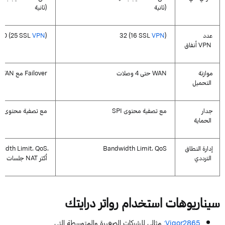
ثانية)
ثانية)
عدد
)
VPN
SSL
16
(
32
)
VPN
SSL
25
(
50
VPN
أنفاق
موازنة
WAN
وصلات
حتى
4
Failover
مع
WAN
التحميل
جدار
مع تصفية محتوى
SPI
مع تصفية محتوى م
الحماية
إدارة النطاق
QoS
،
Limit
Bandwidth
،
QoS
،
Limit
width
الترددي
أكثر
NAT
جلسات
سيناريوهات ا
ستخدام
رواتر
درايتك
Vigor2865
:
مثالي للشركات الصغيرة والمتوسطة التي