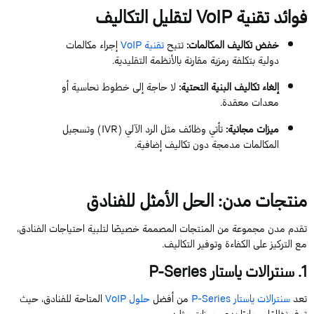
فوائد
تقنية
VoIP
لتقليل التكاليف
خفض تكاليف المكالمات
:
تتيح
تقنية
VoIP
إجراء مكالمات
دولية بتكلفة رمزية مقارنة بالأنظمة التقليدية.
إلغاء تكاليف البنية التحتية
:
لا حاجة إلى خطوط نحاسية أو
معدات معقدة.
ميزات مجانية
:
تأتي وظائف مثل الرد الآلي (
IVR
) وتسجيل
المكالمات مدمجة دون تكاليف إضافية.
منتجات مدن: الحل الأمثل للفنادق
تقدم مدن مجموعة من المنتجات المصممة خصيصًا لتلبية احتياجات الفنادق،
مع التركيز على الكفاءة وتوفير التكاليف.
1
. سنترالات
ياستار
Series
P-
تعد
سنترالات
ياستار
eries
S
P-
من أفضل
حلول
oIP
V
المتاحة للفنادق، حيث
توفر نظامًا
س
حابيًا
يدعم ميزات مثل: