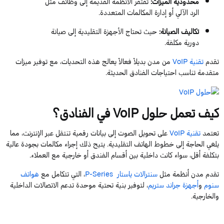
محدودية
الميزات
:
تفتقر الأنظمة
القديمة إلى وظائف مثل
الرد الآلي أو إدارة المكالمات المتعددة.
تكاليف الصيانة
:
حيث
تحتاج
الأجهزة التقليدية إلى صيانة
دورية مكلفة.
تقدم
تقنية
VoIP
من مدن بديلاً فعالاً يعالج هذه التحديات، مع توفير ميزات
متقدمة تناسب احتياجات الفنادق الحديثة.
كيف تعمل حلول
VoIP
في الفنادق؟
تعتمد
تقنية
VoIP
على تحويل الصوت إلى بيانات رقمية تنتقل عبر الإنترنت، مما
يلغي الحاجة إلى خطوط الهاتف التقليدية. يتيح ذلك إجراء مكالمات بجودة عالية
بتكلفة أقل، سواء كانت داخلية بين أقسام الفندق أو خارجية مع العملاء.
تقدم
مدن
أنظمة
مثل
سنترالات
ياستار
Series
P-
،
التي
تتكامل
مع
هواتف
سنوم
و
أجهزة
جراند
ستريم
،
لتوفير
بنية
تحتية
موحدة
تدعم
الاتصالات
الداخلية
والخارجية
.