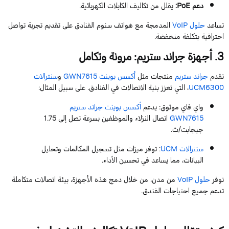
دعم
PoE
:
يقلل من تكاليف الكابلات الكهربائية.
تساعد
حلول
VoIP
المدمجة مع هواتف
سنوم
الفنادق على تقديم تجربة تواصل
احترافية بتكلفة منخفضة.
3
. أجهزة
جراند ستريم
: مرونة وتكامل
تقدم
جراند ستريم
منتجات مثل
أكسس بوينت
GWN7615
و
سنترالات
UCM6300
، التي تعزز بنية الاتصالات في الفنادق. على سبيل المثال:
واي
فاي
موثوق
: يدعم
أكسس بوينت جراند ستريم
GWN7615
اتصال النزلاء والموظفين بسرعة تصل إلى
1.75
جيجابت
/ث.
سنترالات
UCM
: توفر ميزات مثل تسجيل المكالمات وتحليل
البيانات، مما يساعد في تحسين الأداء.
توفر
حلول
VoIP
من مدن، من خلال دمج هذه الأجهزة، بيئة اتصالات متكاملة
تدعم جميع احتياجات الفندق.