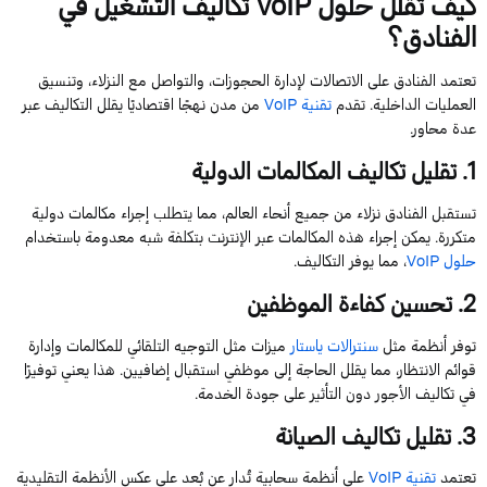
كيف تقلل حلول
VoIP
تكاليف التشغيل في
الفنادق؟
تعتمد الفنادق على الاتصالات لإدارة الحجوزات،
و
التواصل مع النزلاء، وتنسيق
العمليات الداخلية. تقدم
تقنية
VoIP
من مدن نهجًا اقتصاديًا يقلل التكاليف عبر
عدة محاور.
1
. تقليل تكاليف المكالمات الدولية
تستقبل الفنادق نزلاء من جميع أنحاء العالم، مما يتطلب إجراء مكالمات دولية
متكررة.
يمكن إجراء هذه المكالمات عبر الإنترنت بتكلفة شبه معدومة
باستخدام
حلول
VoIP
، مما يوفر
التكاليف
.
2
. تحسين كفاءة الموظفين
توفر أنظمة مثل
سنترالات
ياستار
ميزات مثل التوجيه التلقائي للمكالمات وإدارة
قوائم الانتظار، مما يقلل الحاجة إلى موظفي استقبال إضافيين. هذا يعني توفيرًا
في تكاليف الأجور دون التأثير على جودة الخدمة.
3
. تقليل تكاليف الصيانة
تعتمد
تقنية
VoIP
على أنظمة سحابية تُدار عن بُعد
على عكس الأنظمة التقليدية