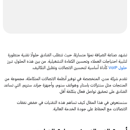
تشهد صناعة الضيافة نموًا متسارعًا، حيث تتطلب الفنادق حلولًا تقنية متطورة
لتلبية احتياجات العملاء وتحسين الكفاءة التشغيلية. من بين هذه الحلول، تبرز
حلول
oIP
V
كأداة أساسية لتحسين الاتصالات وتقليل التكاليف.
تقدم شركة مدن، المتخصصة في توفير أنظمة الاتصالات المتكاملة، مجموعة من
المنتجات مثل سنترالات
ياستار
،
و
هواتف
سنوم
، وأجهزة
جراند ستريم
، التي تساعد
الفنادق على تحقيق تواصل فعال بتكلفة أقل.
سنستعرض
في هذا
المقال كيف
تساهم هذه التقنيات في خفض نفقات
الاتصالات مع الحفاظ على جودة الخدمة العالية.