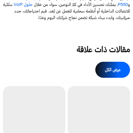
و
P550
، يمكنك ت
حسين
الأداء في كلا النوعين، سواء من خلال
حلول
oIP
V
سلكية
للاتصالات الداخلية أو أنظمة سحابية للعمل عن بُعد. قيم احتياجاتك،
حدد
ميزانيتك،
وابد
ء
ببناء شبكة تضمن نجاح شركتك اليوم وغدًا
.
مقالات ذات علاقة
عرض الكل