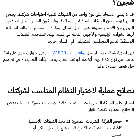
هجين؟
قد لا يكفي الاعتماد على نوع واحد من الشبكات لتلبية احتياجات شركتك. يجمع
الحل الهجين بين الشبكات السلكية واللاسلكية، وقد يكون الخيار الأمثل لتحقيق
التوازن بين الأداء والمرونة. على سبيل المثال، يمكنك استخدام الشبكات السلكية
لربط الخوادم الرئيسية والأجهزة الثابتة في قسم، بينما تستخدم الشبكات
اللاسلكية لدعم الموظفين المتنقلين في أقسام أخري،
تبرز
أجهزة شبكات
ياستا
ر
مثل
بوابة
ياستار
TA1600
- وه
ي جهاز يحتوي على
24
منفذًا من نوع
FXS
لربط أنظمة الهاتف التقليدية بالشبكات الحديثة - في تصميم
حل هجين بكفاءة عالية.
نصائح عملية لاختيار النظام المناسب لشركتك
اختيار نظام الشبكة المثالي يتطلب تقييمًا دقيقًا لاحتياجات شركتك. إليك بعض
النصائح العملية لاتخاذ القرار:
حجم الشركة
:
الشركات الصغيرة قد تجد الشبكات اللاسلكية
كافية، بينما الشركات الكبيرة قد تحتاج إلى حل سلكي أو
هجين.