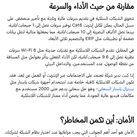
مقارنة من حيث الأداء والسرعة
تتفوق الشبكات السلكية في تقديم سرعات عالية وثابتة مع تأخير منخفض. على
سبيل المثال، يمكن لكابل إيثرنت
Cat6
توفير سرعات تصل إلى
1
جيجابت
/ثانية،
بينما تصل الألياف
البصرية إلى
10
جيجابت
/ثانية، مما يجعلها مثالية لنقل بيانات
ضخمة أو تطبيقات مثل
ERP
والتصميم ثلاثي الأبعاد.
في المقابل، تقدم الشبكات اللاسلكية مع تقنيات حديثة مثل
6
Wi-Fi
سرعات
نظرية تصل إلى
9.6
جيجابت
/ثانية، لكن الأداء الفعلي يتأثر بعوامل مثل المسافة
من نقطة الوصول، عدد المستخدمين، والتداخل البيئي.
إذا كنت تدير شركة تعتمد على الاجتماعات عبر الإنترنت أو العمل عن بُعد، فقد
تكون الشبكات اللاسلكية كافية، خاصة
ع
ن
د استخدام
أجهزة شبكات
ياستار
مثل
سنترال
ياستار
السحابي
- وهو حل سحابي يدعم حتى
2000
مستخدم مع
مكالمات فيديو عالية الجودة، مما يضمن أداء ممتاز للشبكات اللاسلكية.
الأمان: أين تكمن المخاطر؟
الأمان هو أحد أهم الجوانب التي يجب مراعاتها عند اختيار نظام الشبكة لشركتك.