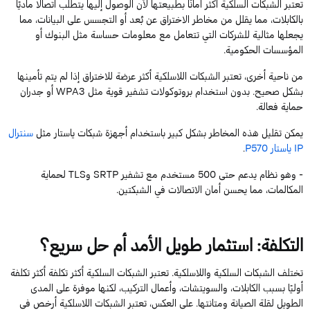
تعتبر
الشبكات السلكية أكثر أمانًا بطبيعتها لأن الوصول إليها يتطلب اتصالًا ماديًا
بالكابلات، مما يقلل من
مخاطر
الاختراق عن بُعد أو التجسس على البيانات
، مما
ي
جعلها مثالية للشركات التي تتعامل مع معلومات حساسة مثل البنوك أو
المؤسسات الحكومية.
من ناحية أخرى،
تعتبر
الشبكات اللاسلكية أكثر عرضة للاختراق إذا لم يتم تأمينها
بشكل صحيح. بدون استخدام بروتوكولات تشفير قوية مثل
WPA3
أو جدران
حماية فعالة
.
يمكن تقليل هذه المخاطر بشكل كبير
باستخدام
أجهزة شبكات
ياستار
مثل
سنترال
IP
ياستار
P570
.
- وهو نظام يدعم حتى
500
مستخدم مع تشفير
SRTP
و
TLS
لحماية
المكالمات، مما يحسن أمان الاتصالات في الشبكتين.
التكلفة: استثمار طويل الأمد أم حل سريع؟
تختلف الشبكات السلكية واللاسلكية. تعتبر الشبكات السلكية أكثر تكلفة أكثر تكلفة
أوليًا بسبب الكابلات،
والسويتشات
، وأعمال التركيب، لكنها موفرة على المدى
الطويل لقلة الصيانة ومتانتها.
على العكس، تعتبر الشبكات اللاسلكية أرخص في