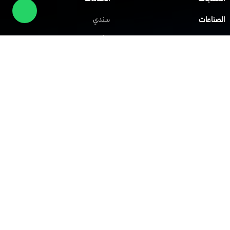
الصناعات
سندي
صلني
مركز المساعدة
شابك
العملاء
الشركات
حلول الشبكات
حلول VoIP
الشبكة الافتراضية الخاصة
نظام IP PBX
الشبكة اللاسلكية Wi-Fi
نظام مركز الاتصال
توزيع الحمل
نظام النداء الآلي
جدار الحماية
أنظمة التحكم في الوصول
الشركة