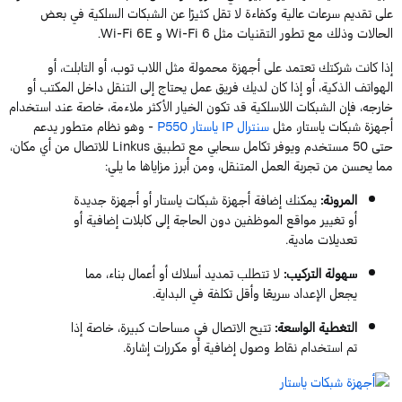
على تقديم سرعات عالية وكفاءة لا تقل كثيرًا عن الشبكات السلكية في بعض
الحالات وذلك
مع تطور التقنيات مثل
6
Wi-Fi
و
6E
Wi-Fi
.
إذا كانت شركتك تعتمد على أجهزة محمولة مثل اللاب توب،
أو
التابلت،
أ
و
الهواتف الذكية، أو إذا كان لديك فريق عمل يحتاج إلى التنقل داخل المكتب أو
خارجه، فإن الشبكات اللاسلكية قد تكون الخيار الأكثر ملاءمة
، خاصة عند استخدام
أجهزة شبكات
ياستار
،
مثل
سنترال
IP
ياستار
P550
- وهو نظام متطور يدعم
حتى
50
مستخدم ويوفر تكامل سحابي مع تطبيق
Linkus
للاتصال من أي مكان،
مما
يحسن من
تجربة العمل المتنقل، ومن أبرز مزاياها ما يلي
:
المرونة
:
يمكنك إضافة
أجهزة شبكات
ياستار
أو أجهزة جديدة
أو تغيير مواقع الموظفين دون الحاجة إلى كابلات إضافية أو
تعديلات مادية.
سهولة التركيب
:
لا تتطلب تمديد أسلاك أو أعمال بناء، مما
يجعل الإعداد سريعًا وأقل تكلفة في البداية.
التغطية الواسعة
:
تتيح الاتصال في مساحات كبيرة، خاصة إذا
تم استخدام نقاط وصول إضافية أو مكررات إشارة.