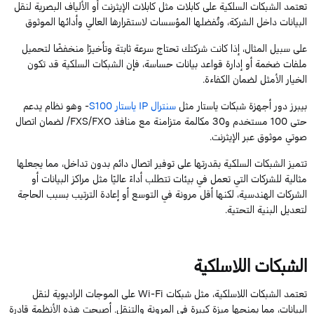
تعتمد
الشبكات السلكية
على كابلات مثل كابلات الإيثرنت أو الألياف البصرية لنقل
البيانات داخل الشركة
،
وتُفضلها المؤسسات لاستقرارها العالي وأدائها الموثوق
على سبيل المثال، إذا كانت شركتك
تحتاج سرعة ثابتة وتأخيرًا منخفضًا لتحميل
ملفات ضخمة أو إدارة قواعد بيانات حساسة
، فإن الشبكات السلكية قد تكون
الخيار الأمثل لضمان الكفاءة.
بيبرز
دور أجهزة شبكات
ياستار
مثل
سنترال
IP
ياستار
S100
- وهو نظام يدعم
حتى
100
مستخدم و
30
مكالمة متزامنة مع منافذ
FXS/FXO
/
لضمان اتصال
صوتي موثوق عبر الإيثرنت
.
تتميز الشبكات السلكية بقدرتها على توفير اتصال دائم
بدون تداخل
، مما يجعلها
مثالية للشركات التي تعمل في بيئات تتطلب أداءً عا
ليًا
مثل مراكز البيانات أو
الشركات الهندسية
،
لكنه
ا أقل مرونة في التوسع أو إعادة الترتيب بسبب الحاجة
لتعديل البنية التحتية.
الشبكات اللاسلكية
تعتمد
الشبكات اللاسلكية، مثل شبكات
Wi-Fi
على الموجات الراديوية لنقل
البيانات، مما يمنحها ميزة كبيرة في المرونة والتنقل.
أصبحت هذه الأنظمة قادرة