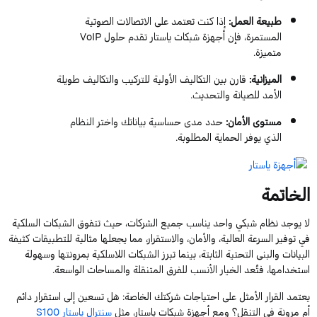
طبيعة العمل
:
إذا كنت تعتمد على الاتصالات الصوتية
المستمرة، فإن
أجهزة شبكات
ياستار
تقدم حلول
VoIP
متميزة.
الميزانية
:
قارن بين التكاليف الأولية للتركيب والتكاليف طويلة
الأمد للصيانة والتحديث.
مستوى الأمان
:
حدد مدى حساسية بياناتك واختر النظام
الذي يوفر الحماية المطلوبة.
الخاتمة
لا يوجد نظام شبكي واحد يناسب جميع الشركات، حيث تتفوق الشبكات السلكية
في توفير السرعة العالية، والأمان، والاستقرار، مما يجعلها مثالية للتطبيقات كثيفة
البيانات والبنى التحتية الثابتة، بينما تبرز الشبكات اللاسلكية بمرونتها وسهولة
استخدامها، فتُعد الخيار الأنسب للفرق المتنقلة والمساحات الواسعة.
ي
عتمد
القرار الأمثل على احتياجات شركتك الخاصة: هل تسعين إلى استقرار دائم
أم مرونة في التنقل؟ ومع
أجهزة شبكات
ياستار
، مثل
سنترال
ياستار
S100