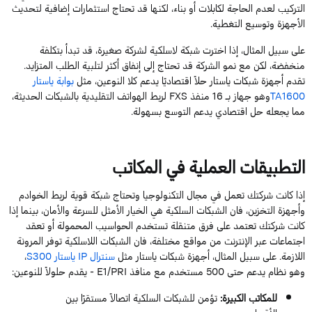
التركيب
لعدم الحاجة لكابلات أو بناء، لكنها قد تحتاج استثمارات إضافية لتحديث
الأجهزة وتوسيع التغطية.
على سبيل المثال، إذا اخترت شبكة لاسلكية لشركة صغيرة، قد تبدأ بتكلفة
منخفضة، لكن مع نمو الشركة قد تحتاج إلى إنفاق أكثر لتلبية الطلب المتزايد.
تقدم
أجهزة شبكات
ياستار
حلاً اقتصاديًا يدعم كلا
النوعين، مثل
بوابة
ياستار
TA1600
وهو جهاز بـ
16
منفذ
FXS
لربط الهواتف التقليدية بالشبكات الحديثة،
مما يجعله حل اقتصادي يدعم التوسع بسهولة.
التطبيقات العملية في
المكاتب
إذا كانت شركتك تعمل في مجال التكنولوجيا وتحتاج شبكة قوية لربط الخوادم
وأجهزة التخزين، ف
ان ا
لشبكات السلكية هي الخيار الأمثل للسرعة والأمان
، بينما
إذا
كانت شركتك تعتمد على فرق متنقلة تستخدم الحواسيب المحمولة أو تعقد
اجتماعات عبر الإنترنت من مواقع مختلفة،
فان
الشبكات اللاسلكية توفر المرونة
اللازمة. على سبيل المثال،
أجهزة شبكات
ياستار
مثل
سنترال
IP
ياستار
S300
،
وهو نظام يدعم حتى
500
مستخدم مع منافذ
E1/PRI
- يقدم حلولاً للنوعين:
للمكاتب الكبيرة
:
تؤمن
لل
شبكات السلكية اتصالاً مستقرًا بين