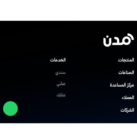
لمنتجات
الخدمات
لصناعات
سندي
صلني
ركز المساعدة
شابك
لعملاء
لشركات
لول الشبكات
حلول VoIP