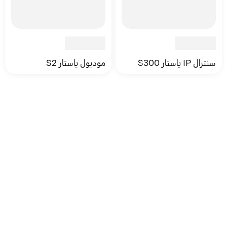
سنترال IP ياستار S300
موديول ياستار S2