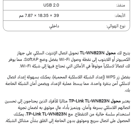
منفذ:
USB 2.0
الأبعاد:
39 × 18.35 × 7.87 مم
نوع الهوائي:
داخلي
تيح لك
محول TL-WN823N
تحويل اتصال الإنترنت السلكي على جهاز
الكمبيوتر أو اللابتوب إلى نقطة وصول Wi-Fi بفضل وضع SoftAP، مما يوفر
ك اتصالاً لاسلكياً موثوقاً في الأماكن التي تحتاج فيها إلى شبكة Wi-Fi.
بفضل زر WPS (إعداد الشبكة اللاسلكية المحمية)، يمكنك بسهولة إعداد اتصال
اسلكي آمن بنقرة واحدة، مما يبسط عملية الإعداد ويضمن أمان الشبكة الخاصة
ك.
عتبر
محول TP-Link TL-WN823N
مثاليًا للأفراد الذين يحتاجون إلى تحسين
تصالهم اللاسلكي بسرعة وأمان، ويتميز بأداء عالٍ موثوق به لضمان تجربة
ستخدام سلسة خالية من الانقطاع. مع
TP-Link TL-WN823N
، يمكنك
لحصول على اتصال سريع وموثوق بدون الحاجة إلى القلق بشأن مشاكل الشبكة.