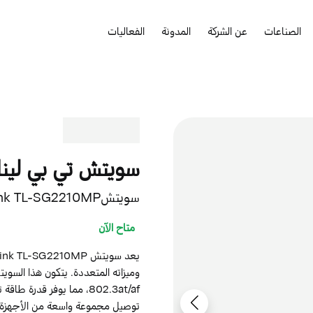
الصناعات
عن الشركة
المدونة
الفعاليات
سويتش تي بي لينك SG2210MP
سويتشTP-Link TL-SG2210MP الذكي مع 10 منافذ جيجابايت
متاح الآن
توصيل مجموعة واسعة من الأجهزة مث