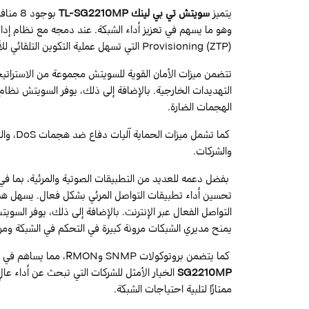
يتميز
سويتش تي بي لينك TL-SG2210MP
Provisioning (ZTP) التي تسهل عملية التكوين التلقائي للأجهزة.
الهجمات الضارة.
كما تشمل ميزات الحماية آليات دفاع ضد هجمات DoS، والتحكم في العواصف، مما يجعل
والشركات.
تحسين أداء تطبيقات التواصل المرئي بشكل فعال. يسهل هذا ا
يمنح مديري الشبكات مرونة كبيرة في التحكم في الشبكة ومرا
كما يتضمن بروتوكولات SNMP وRMON، مما يساهم في تقديم مجموعة شاملة من الميزات لإدارة الشبكة بكفاءة. يعد
SG2210MP
الخيار الأمثل للشركات التي تبحث عن أداء عال
ممتازًا لتلبية احتياجات الشبكة.