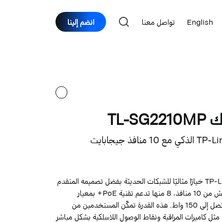
English
تواصل معنا
انضم إلينا
TL-
يعد سويتش TP-Link TL-SG2210MP خيارًا مثاليًا للشبكات الحديثة بفضل تصميمه المتقدم
وميزاته المتعددة. يتكون هذا السويتش من 10 منافذ، 8 منها تدعم تقنية PoE+ بمعيار
802.3at/af، مما يوفر قدرة طاقة تصل إلى 150 واط. هذه القدرة تمكّن المستخدمين من
ل كاميرات المراقبة ونقاط الوصول اللاسلكية بشكل مباشر