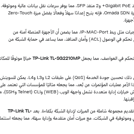
بوجود 8 منافذ Gigabit PoE+ و2 منفذ SFP، مما يوفر سرعات نقل بيانات عالية وموثوقة،
وهو ما يسهم في تعزيز أداء الشبكة. عند دمجه مع نظام إدارة Omada SDN، فإنه يتيح إعدادًا سهلاً وفعالًا بفضل ميزة Zero-Touch
تتضمن ميزات الأمان القوية للسويتش مجموعة من الاستراتيجيات مثل ربط IP-MAC-Port، مما يضمن أن الأجهزة المتصلة آمنة من
التهديدات الخارجية. بالإضافة إلى ذلك، يوفر السويتش نظام تحكم في الوصول (ACL) وأمان المنافذ، مما يساعد في حماية الشبكة من
TP-Link TL-SG2210MP
خيارًا موثوقًا للمكا
بفضل دعمه للعديد من التطبيقات الصوتية والمرئية، بما في ذلك تحسين جودة الخدمة (QoS) على طبقات L2 وL3 وL4، يمكن للسويتش
لأمر عمليات المؤتمرات عن بُعد، مما يجعله مثاليًا للمؤسسات التي تعتمد على
التواصل الفعال عبر الإنترنت. بالإضافة إلى ذلك، يوفر السويتش خيارات إدارة 
قبتها.
TP-Link TL-
ٍ وموثوقية في الشبكات، مع ميزات أمان متقدمة وإدارة سهلة، مما يجعله استثمارً