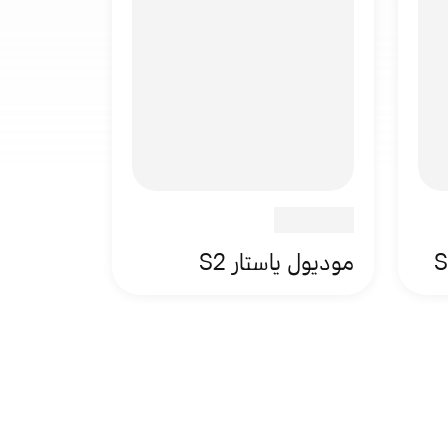
موديول ياستار S2