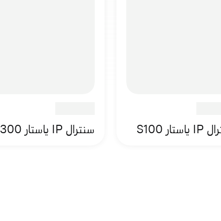
ياستار S100
سنترال IP ياستار S300