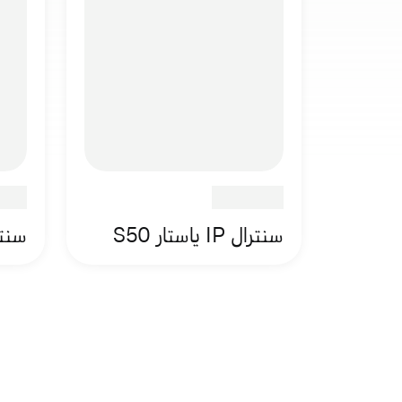
سنترال IP ياستار S50
سنترال IP 