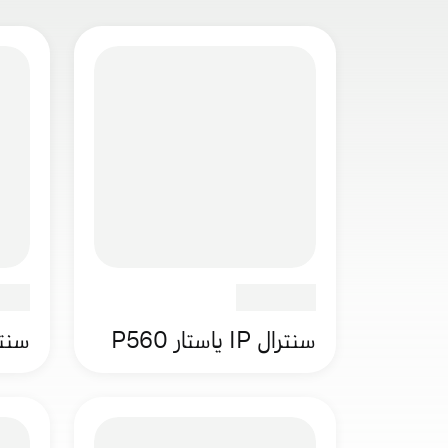
سنترال IP ياستار P560
سنترال IP 