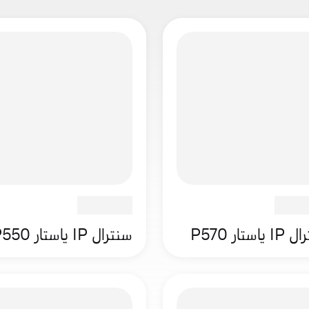
ياستار P570
سنترال IP ياستار P550