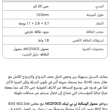
المدي
حتى 20 كم
طول الموجة
1310nm
الأبعاد
3.7 × 2.9 × 1.1 بوصة
مصدر الطاقة
مزود طاقة خارجي
استهلاك الطاقة الأقصى
1.8 واط
محتويات العبوة
محول MC210CS، محول
الطاقة، دليل التثبيت
مكنك التبديل بسهولة بين وضعي النقل نصف الازدواج والازدواج الكامل مع
خلال منفذ RJ45، مما يمنحك مرونة أكبر في تكوين الشبكة ولكن الميزة الأكثر
لفتًا هي قدرته على توسيع المسافة عبر الألياف الضوئية حتى 20 كم، مما يجعله
يارًا مثاليًا للمؤسسات التي تحتاج إلى اتصال مستقر عبر مسافات طويلة.
توافق
محول الوسائط تي بي لينك MC210CS
مع معايير IEEE 802.3ab
و802.3z يضمن لك أداءً موثوقًا ومتفوقًا، حيث يتمكن من العمل بكفاءة في