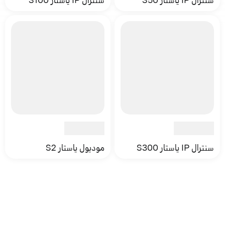
سنترال IP ياستار S300
موديول ياستار S2