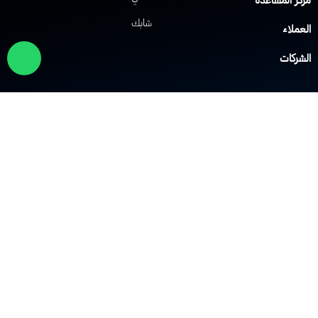
شابك
لعملاء
لشركات
لول الشبكات
حلول VoIP
لشبكة الافتراضية الخاصة
نظام IP PBX
لشبكة اللاسلكية Wi-Fi
نظام مركز الاتصال
وزيع الحمل
نظام النداء الآلي
دار الحماية
أنظمة التحكم في الوصول
لشركة
ن الشركة
الأكاديمية
لثقافة
الفعاليات