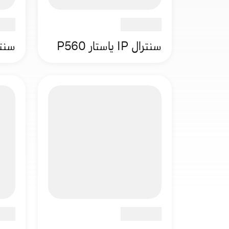
سنترال IP ياستار P560
سنترال IP 