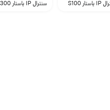
ياستار S100
سنترال IP ياستار S300