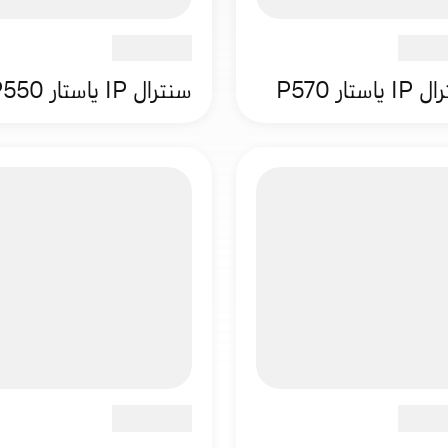
ياستار P570
سنترال IP ياستار P550