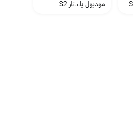
موديول ياستار S2