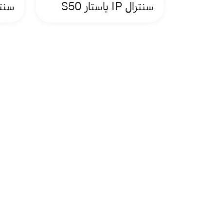
سنترال IP ياستار S50
سنترال IP 