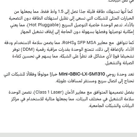
كما أنها تستهلك طاقة قليلة جدًا تصل إلى 1.5 واط فقط، مما يجعلها من
لخيارات المثلى للشبكات التي تسعى إلى تقليل استهلاك الطاقة دون التضحية
بالأداء. تدعم الوحدة خاصية التوصيل السريع (Hot Pluggable)، مما يعني
مكانية توصيلها وفصلها بسهولة دون الحاجة إلى إيقاف تشغيل الجهاز.
كما تتوافق مع معايير SFP MSA وRoHS، مما يضمن سلامة الاستخدام ودقة
الأداء. بالإضافة إلى ذلك، تتمتع الوحدة بقدرات مراقبة رقمية (DDM) توفر
شخيصًا قويًا لأي مشاكل قد تطرأ على الشبكة، مما يسهم في تحسين كفاءة
لصيانة والتشغيل.
عد وحدة روجي
Mini-GBIC-LX-SM1310
خيارًا موثوقًا وفعّالًا للشبكات التي
حتاج إلى اتصال سريع ومستقر لمسافات طويلة.
بفضل تصميمها المتوافق مع معايير الأمان (Class 1 Laser)، تضمن الوحدة
لامة التشغيل في مختلف البيئات، مما يجعلها مثالية للاستخدام في مراكز
لبيانات والشبكات الجامعية.