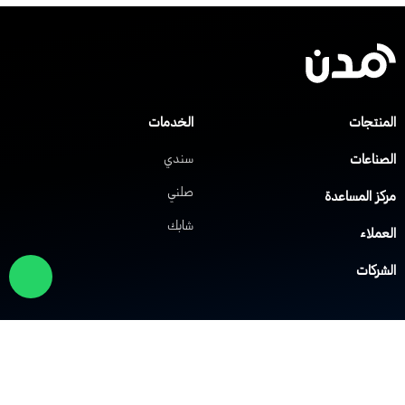
لمنتجات
الخدمات
لصناعات
سندي
صلني
ركز المساعدة
شابك
لعملاء
لشركات
لول الشبكات
حلول VoIP
لشبكة الافتراضية الخاصة
نظام IP PBX
لشبكة اللاسلكية Wi-Fi
نظام مركز الاتصال