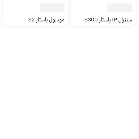
سنترال IP ياستار S300
موديول ياستار S2