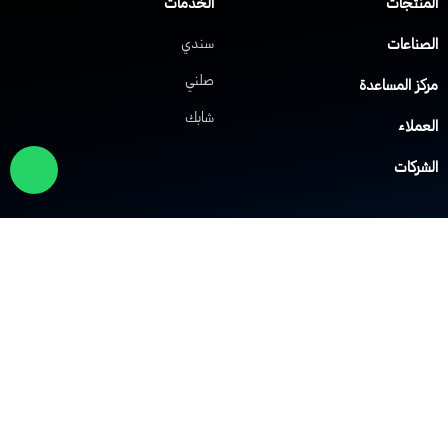
لمنتجات
الخدمات
لصناعات
سندي
صلني
ركز المساعدة
شابك
لعملاء
لشركات
لول الشبكات
حلول VoIP
لشبكة الافتراضية الخاصة
نظام IP PBX
لشبكة اللاسلكية Wi-Fi
نظام مركز الاتصال
وزيع الحمل
نظام النداء الآلي
دار الحماية
أنظمة التحكم في الوصول
لشركة