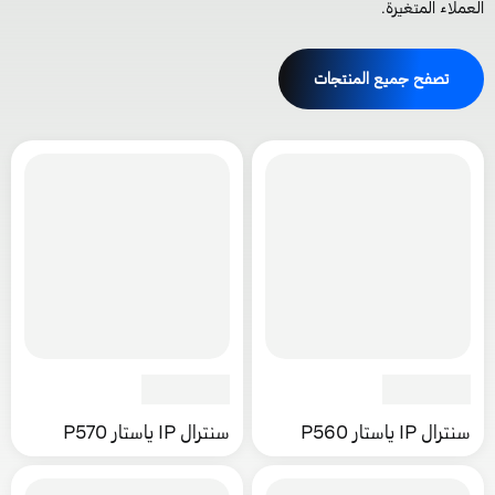
لعملاء المتغيرة.
تصفح جميع المنتجات
سنترال IP ياستار P560
سنترال IP ياستار P570