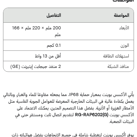
المواصفة
التفاصيل
الأبعاد
200 ملم × 220 ملم × 166
ملم
الوزن
0.1 كجم
استهلاك الطاقة
أقل من 13 واط
منافذ الشبكة
2 منفذ جيجابت إيثيرنت (GE)
يأتي الأكسس بوينت بمعيار حماية IP68، مما يجعله مقاومًا للماء والغبار، وبالتالي
عمل بكفاءة عالية في البيئات الخارجية المعرضة للعوامل الجوية القاسية مثل
لأمطار الغزيرة أو الأتربة. بفضل هذا التصميم المتين، يمكنك الاعتماد على
لأكسس بوينت
RG-RAP6202(G)
لتقديم اتصال ثابت ومستقر حتى في
لبيئات الصعبة.
وفر اأكسس بوينت لتغطية شاملة في جميع الاتجاهات بفضل هوائياته ذات