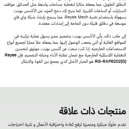
لنطاق الطويل، مما يجعله مثاليًا لتغطية مساحات واسعة مثل الحدائق، مواقف
لسيارات، أو الساحات الكبيرة. كما يتيح لك دمج المزيد من الأكسس بوينت
بسهولة باستخدام تقنية Reyee Mesh، مما يسمح بإنشاء شبكة واي فاي
وسعة في دقائق قليلة دون الحاجة إلى إعدادات معقدة.
لى جانب ذلك، يأتي الأكسس بوينت بتصميم مميز يسهل عملية تركيبه في
لمواقع العالية أو التي يصعب الوصول إليها، مما يجعله حلاً عمليًا لجميع أنواع
لاستخدامات الخارجية. إذا كنت تبحث عن أكسس بوينت موثوق لتحسين
لتغطية اللاسلكية الخارجية مع ضمان صلابة الأداء ومتانة التصميم، فإن
Reyee
RG-RAP6202(G
هو الخيار الأمثل الذي يجمع بين القوة والابتكار.
نتجات ذات علاقة
قدم حلولًا مبتكرة ومتميزة لرفع كفاءة واحترافية الأعمال و تلبية احتياجات