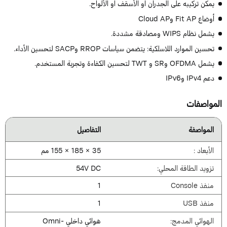
يمكن تركيبه على الجدران أو الأسقف أو الألواح.
أوضاع Fit AP وCloud AP
يشمل نظام WIPS ومصادقة مشددة.
تحسين الموارد اللاسلكية: يتضمن سياسات RROP وSACP لتحسين الأداء.
يشمل OFDMA وSR و TWT لتحسين الكفاءة وتجربة المستخدم.
دعم IPv4 وIPv6
لمواصفات
المواصفة
التفاصيل
الأبعاد :
35 × 185 × 155 مم
تزويد الطاقة المحلي:
54V DC
منفذ Console
1
منفذ USB
1
الهوائي المدمج:
هوائي داخلي Omni-