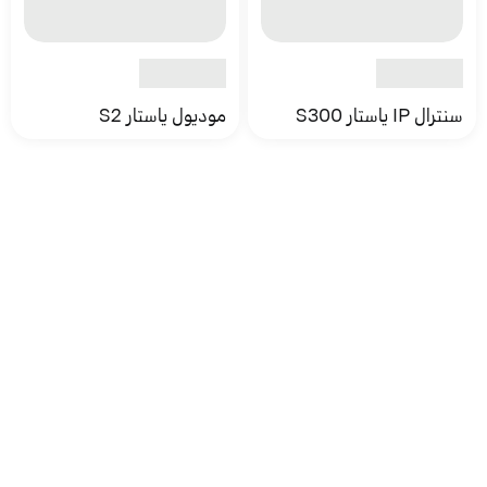
سنترال IP ياستار S300
موديول ياستار S2