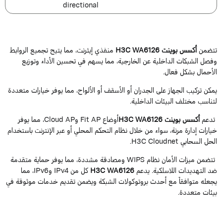
directional
تضمن
أكسس بوينت H3C WA6126
منفذي إيثرنت، مما يتيح تجميع الروابط
فصل الشبكات الداخلية عن الخارجية، مما يسهم في تحسين الأداء وتوزيع
لأحمال بشكل فعال.
مكن تركيب الجهاز على الجدران أو الأسقف أو الألواح، مما يوفر خيارات متعددة
تناسب مختلف البيئات الداخلية.
دعم
أكسس بوينت H3C WA6126
أوضاع Fit AP وCloud AP، مما يوفر
يارات إدارة مرنة، سواء من خلال نظام التحكم المحلي أو عبر الإنترنت باستخدام
حل السحابي H3C Cloudnet.
تتضمن ميزات الأمان نظام WIPS ومصادقة مشددة، مما يوفر حماية متقدمة
د التهديدات اللاسلكية. يدعم
H3C WA6126
كل من IPv4 وIPv6، مما
جعله متوافقاً مع أحدث بروتوكولات الشبكة ويضمن تقديم خدمات موثوقة في
يئات متعددة.