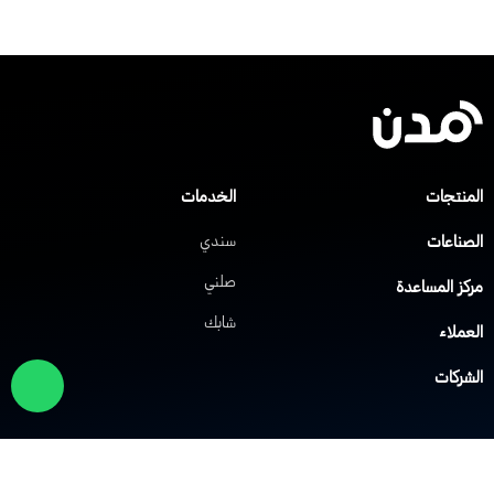
لمنتجات
الخدمات
لصناعات
سندي
صلني
ركز المساعدة
شابك
لعملاء
لشركات
لول الشبكات
حلول VoIP
لشبكة الافتراضية الخاصة
نظام IP PBX