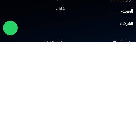
شابك
لعملاء
لشركات
لول الشبكات
حلول VoIP
لشبكة الافتراضية الخاصة
نظام IP PBX
لشبكة اللاسلكية Wi-Fi
نظام مركز الاتصال
وزيع الحمل
نظام النداء الآلي
دار الحماية
أنظمة التحكم في الوصول
لشركة
ن الشركة
الأكاديمية
لثقافة
الفعاليات