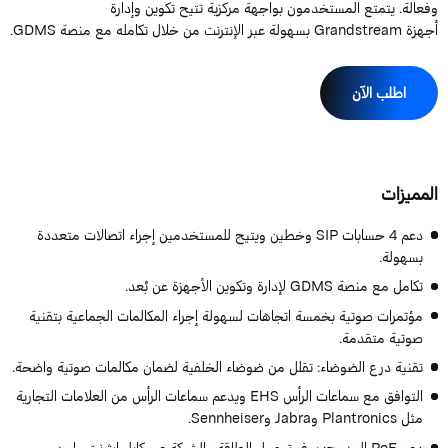
فعالة. يتمتع المستخدمون بواجهة مركزية تتيح تكوين وإدارة
Grandstre بسهولة عبر الإنترنت من خلال تكامله مع منصة GDMS.
اطلب الآن
لمميزات
دعم 4 حسابات SIP وخطين ويتيح للمستخدمين إجراء اتصالات متعددة
بسهولة.
تكامل مع منصة GDMS لإدارة وتكوين الأجهزة عن بُعد.
مؤتمرات صوتية بخمسة اتجاهات لسهولة إجراء المكالمات الجماعية بتقنية
صوتية متقدمة.
تقنية درع الضوضاء: تقلل من ضوضاء الخلفية لضمان مكالمات صوتية واضحة.
التوافق مع سماعات الرأس EHS ويدعم سماعات الرأس من العلامات التجارية
مثل Plantronics وJabra وSennheiser.
دعم PoE المدمج: يوفر توصيل الطاقة والشبكة عبر كابل إيثرنت واحد.