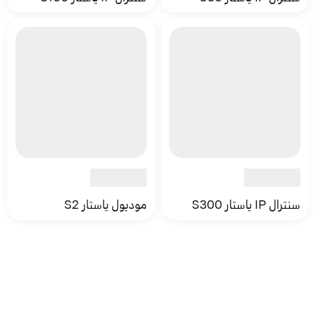
سنترال IP ياستار S300
موديول ياستار S2