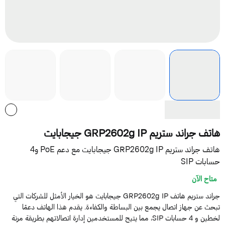
تف جراند ستريم GRP2602g IP جيجابايت
هاتف جراند ستريم GRP2602g IP جيجابايت مع دعم PoE و4
سابات SIP
متاح الآن
جراند ستريم هاتف GRP2602g IP جيجابايت هو الخيار الأمثل للشركات التي
بحث عن جهاز اتصال يجمع بين البساطة والكفاءة. يقدم هذا الهاتف دعمًا
لخطين و 4 حسابات SIP، مما يتيح للمستخدمين إدارة اتصالاتهم بطريقة مرنة