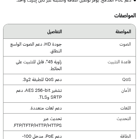
لمواصفات
المواصفة
التفاصيل
الصوت
جودة HD، دعم الصوت الواسع
النطاق.
قاعدة التثبيت
زاوية 45°، قابل للتثبيت على
الحائط.
QoS
دعم QoS للطبقة 2و3.
الأمان
تشفير AES 256-bit، دعم
SRTP وTLS.
اللغات
دعم لغات متعددة.
التحديث
تحديث عبر
FTP/TFTP/HTTP/HTTPS.
الطاقة
دعم PoE، مدخل 100-