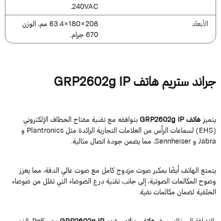
240VAC.
الأبعاد
208×180×63.4 مم، الوزن
670 جرام.
راند ستريم هاتف GRP2602g IP
تميز
هاتف GRP2602g IP
بتوافقه مع تقنية مفتاح الخطاف الإلكتروني
(EHS) لسماعات الرأس من العلامات التجارية الرائدة مثل Plantronics و
و Sennheiser، مما يضمن جودة اتصال مثالية.
تمتع الهاتف أيضًا بمكبر صوت مزدوج كامل مع صوت عالي الدقة، مما يعزز
ضوح المكالمات الصوتية، إلى جانب تقنية درع الضوضاء التي تقلل من ضوضاء
لخلفية لضمان مكالمات نقية.
الإضافة إلى ذلك، يوفر
هاتف جراند ستريم GRP2602g IP
دعم PoE، الذي