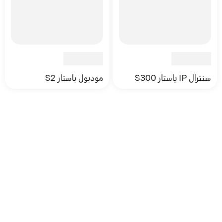
سنترال IP ياستار S300
موديول ياستار S2