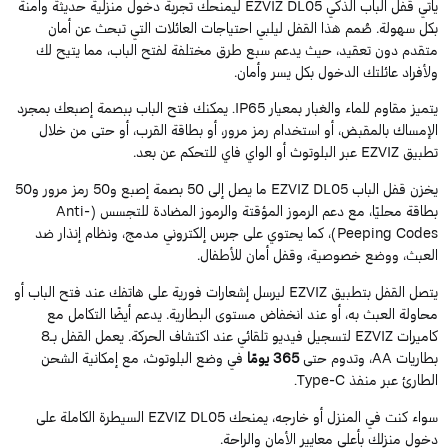
أتي
قفل الباب الذكي EZVIZ DL05
ليمنحك تجربة دخول منزلية حديثة وآمنة
كل سهولة. صُمم هذا القفل ليلبي احتياجات العائلات التي تبحث عن أمان
تقدم دون تعقيد، حيث يدعم سبع طرق مختلفة لفتح الباب، مما يتيح لك
لأفراد عائلتك الدخول بكل يسر وأمان.
يتميز مقاوم للماء والغبار بمعيار IP65. يمكنك فتح الباب ببصمة إصبعك بمجرد
لإمساك بالمقبض، أو استخدام رمز مرور، أو بطاقة القرب، أو حتى من خلال
EZVIZ عبر البلوتوث أو الواي فاي للتحكم عن بعد.
خزن
قفل الباب EZVIZ DL05
ما يصل إلى 50 بصمة إصبع و50 رمز مرور و50
بطاقة محليًا، مع دعم الرموز المؤقتة والرموز المضادة للتجسس (Anti-
Peeping Codes)، كما يحتوي على جرس إلكتروني مدمج، ونظام إنذار ضد
لعبث، ووضع خصوصية، وقفل أمان للأطفال.
يتصل القفل بتطبيق EZVIZ ليرسل إشعارات فورية على هاتفك عند فتح الباب أو
حاولة العبث به، أو عند انخفاض مستوى البطارية. يدعم أيضًا التكامل مع
كاميرات EZVIZ لتسجيل فيديو تلقائي عند اكتشاف الحركة. يعمل القفل بـ8
اريات AA، وتدوم حتى
365 يومًا
في وضع البلوتوث، مع إمكانية الشحن
لطارئ عبر منفذ Type-C.
سواء كنت في المنزل أو خارجه، يمنحك EZVIZ DL05 السيطرة الكاملة على
خول منزلك بأعلى معايير الأمان والراحة.