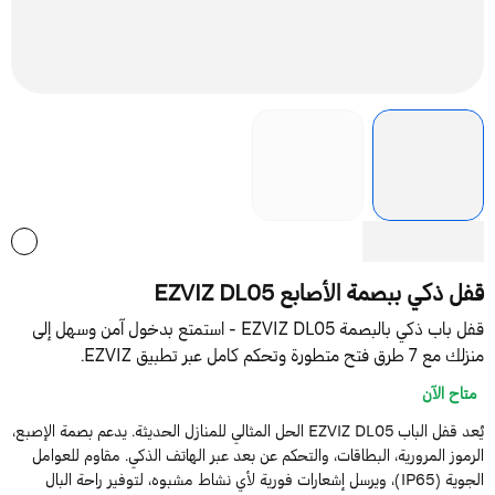
فل ذكي ببصمة الأصابع EZVIZ DL05
قفل باب ذكي بالبصمة EZVIZ DL05 - استمتع بدخول آمن وسهل إلى
ك مع 7 طرق فتح متطورة وتحكم كامل عبر تطبيق EZVIZ.
متاح الآن
يُعد قفل الباب EZVIZ DL05 الحل المثالي للمنازل الحديثة. يدعم بصمة الإصبع،
لرموز المرورية، البطاقات، والتحكم عن بعد عبر الهاتف الذكي. مقاوم للعوامل
الجوية (IP65)، ويرسل إشعارات فورية لأي نشاط مشبوه، لتوفير راحة البال