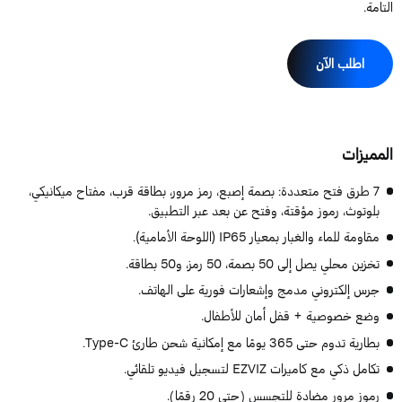
لتامة.
اطلب الآن
لمميزات
7 طرق فتح متعددة: بصمة إصبع، رمز مرور، بطاقة قرب، مفتاح ميكانيكي،
بلوتوث، رموز مؤقتة، وفتح عن بعد عبر التطبيق.
مقاومة للماء والغبار بمعيار IP65 (اللوحة الأمامية).
تخزين محلي يصل إلى 50 بصمة، 50 رمز، و50 بطاقة.
جرس إلكتروني مدمج وإشعارات فورية على الهاتف.
وضع خصوصية + قفل أمان للأطفال.
بطارية تدوم حتى 365 يومًا مع إمكانية شحن طارئ Type-C.
تكامل ذكي مع كاميرات EZVIZ لتسجيل فيديو تلقائي.
رموز مرور مضادة للتجسس (حتى 20 رقمًا).