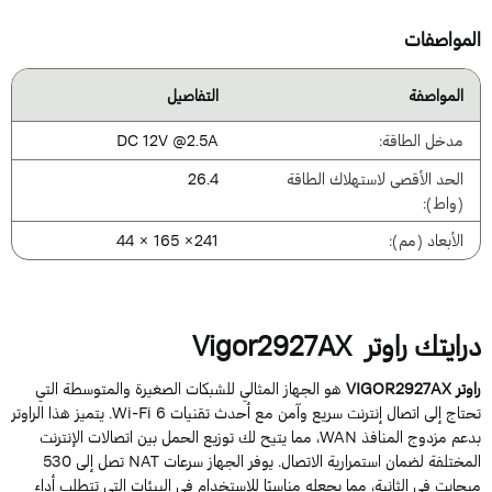
لمواصفات
المواصفة
التفاصيل
مدخل الطاقة:
DC 12V @2.5A
الحد الأقصى لاستهلاك الطاقة
26.4
(واط):
الأبعاد (مم):
241× 165 × 44
رايتك راوتر Vigor2927AX
تر VIGOR2927AX
هو الجهاز المثالي للشبكات الصغيرة والمتوسطة التي
تحتاج إلى اتصال إنترنت سريع وآمن مع أحدث تقنيات Wi-Fi 6. يتميز هذا الراوتر
بدعم مزدوج المنافذ WAN، مما يتيح لك توزيع الحمل بين اتصالات الإنترنت
المختلفة لضمان استمرارية الاتصال. يوفر الجهاز سرعات NAT تصل إلى 530
يجابت في الثانية، مما يجعله مناسبًا للاستخدام في البيئات التي تتطلب أداء