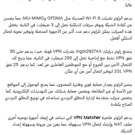
ليًا.
يدعم الراوتر تقنيات Wi-Fi 6 الحديثة مثل OFDMA وMU-MIMO، مما يحسن
من كفاءة الشبكة ويوفر سرعات لاسلكية تصل إلى 3 جيجابت في الثانية. بفضل
ذه الميزات، يمكن للراوتر دعم عدد أكبر من الأجهزة المتصلة وتوفير تجربة اتصال
اسلكي أفضل.
يتمتع راوتر درايتك Vigor2927AX بقدرات VPN قوية، حيث يدعم حتى 50
نفق VPN نشط مع إنتاجية تصل إلى 250 ميجابت في الثانية، مما يتيح لك
الاتصال الآمن بين الفروع أو مع الموظفين العاملين عن بُعد. كما يدعم 25 نفق
SSL  لتوفير اتصال آمن من أي مكان.
تميز الراوتر بجدار حماية قوي وفلترة المحتوى، مما يمنع الوصول إلى المواقع
ير الآمنة أو غير الملائمة، ويضمن حماية شبكتك من التهديدات الإلكترونية. كما
تضمن ميزات متقدمة لإدارة النطاق الترددي تساعدك في توزيع النطاق الترددي
لمتاح بكفاءة.
دعم الراوتر خاصية
VPN Matcher
التي تساعد في إيجاد أجهزة توجيه أخرى
خلف NAT وإنشاء اتصال VPN بسهولة، مما يعزز من مرونة وسهولة إعداد
لشبكة.