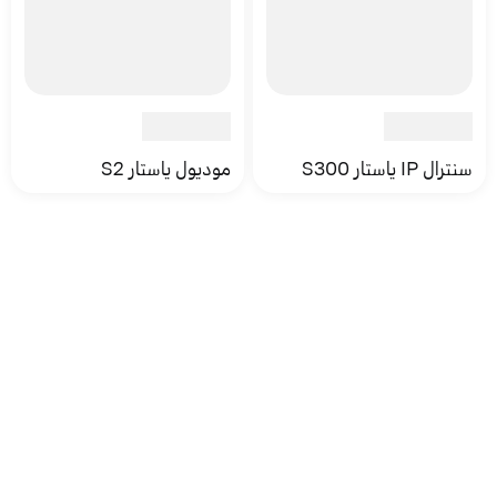
سنترال IP ياستار S300
موديول ياستار S2