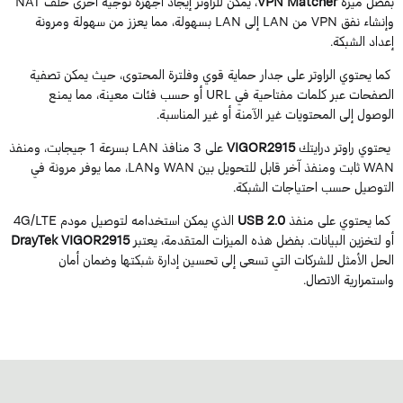
فضل ميزة
VPN Matcher
، يمكن للراوتر إيجاد أجهزة توجيه أخرى خلف NAT
وإنشاء نفق VPN من LAN إلى LAN بسهولة، مما يعزز من سهولة ومرونة
عداد الشبكة.
ما يحتوي الراوتر على جدار حماية قوي وفلترة المحتوى، حيث يمكن تصفية
الصفحات عبر كلمات مفتاحية في URL أو حسب فئات معينة، مما يمنع
لوصول إلى المحتويات غير الآمنة أو غير المناسبة.
حتوي راوتر درايتك
VIGOR2915
على 3 منافذ LAN بسرعة 1 جيجابت، ومنفذ
WAN ثابت ومنفذ آخر قابل للتحويل بين WAN وLAN، مما يوفر مرونة في
لتوصيل حسب احتياجات الشبكة.
ما يحتوي على منفذ
USB 2.0
الذي يمكن استخدامه لتوصيل مودم 4G/LTE
و لتخزين البيانات. بفضل هذه الميزات المتقدمة، يعتبر
DrayTek VIGOR2915
لحل الأمثل للشركات التي تسعى إلى تحسين إدارة شبكتها وضمان أمان
استمرارية الاتصال.