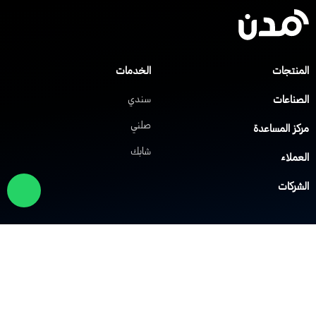
لمنتجات
الخدمات
لصناعات
سندي
صلني
ركز المساعدة
شابك
لعملاء
لشركات
لول الشبكات
حلول VoIP
لشبكة الافتراضية الخاصة
نظام IP PBX
لشبكة اللاسلكية Wi-Fi
نظام مركز الاتصال
وزيع الحمل
نظام النداء الآلي