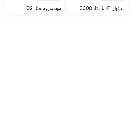
سنترال IP ياستار S300
موديول ياستار S2