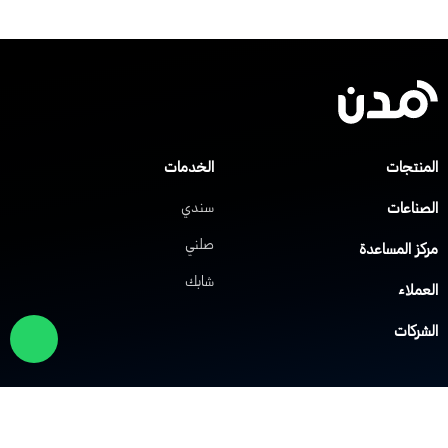
لمنتجات
الخدمات
لصناعات
سندي
صلني
ركز المساعدة
شابك
لعملاء
لشركات
لول الشبكات
حلول VoIP
لشبكة الافتراضية الخاصة
نظام IP PBX