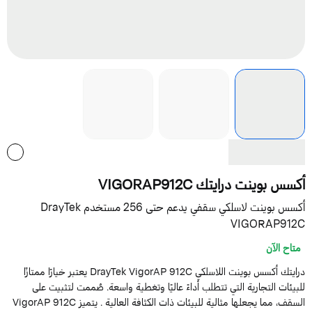
كسس بوينت درايتك VIGORAP912C
أكسس بوينت لاسلكي سقفي يدعم حتى 256 مستخدم DrayTek
VIGORAP912
متاح الآن
درايتك أكسس بوينت اللاسلكي DrayTek VigorAP 912C يعتبر خيارًا ممتازًا
لبيئات التجارية التي تتطلب أداءً عاليًا وتغطية واسعة. صُممت لتثبيت على
السقف، مما يجعلها مثالية للبيئات ذات الكثافة العالية . يتميز VigorAP 912C