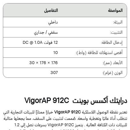
المواصفة
التفاصيل
البيئة:
داخلي
التثبيت:
سقفي / جداري
إدخال الطاقة:
12 فولت DC @ 1.0A
أقصى استهلاك للطاقة (واط):
10
الأبعاد (مم):
176 × 176 × 30
الوزن (غرام):
307
رايتك أكسس بوينت
VigorAP 912C
عتبر نقطة الوصول اللاسلكية
VigorAP
912C
خيارًا ممتازًا للبيئات التجارية التي
تطلب أداءً عاليًا وتغطية واسعة. صُممت لتثبيت على السقف، مما يجعلها مثالية
للبيئات ذات الكثافة العالية . يتميز VigorAP 912C بسرعات تصل إلى 1.2