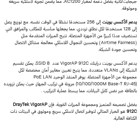
جيجابت/ثانية بفضل دعمه لمعيار AC1200، مما يضمن تجربة لاسلكية سريعة
موثوقة.
دعم الأكسس بوينت
إلى 256 مستخدمًا نشطًا في الوقت نفسه، مع توزيع يصل
إلى 128 مستخدمًا لكل نطاق ترددي، مما يجعلها مناسبة للمكاتب والمرافق التي
ستضيف عددًا كبيرًا من الأجهزة المتصلة. تتيح الميزات المتقدمة مثل
(Airtime Fairness) وتحسين التجوال اللاسلكي معالجة مشاكل الاتصال
تحسين جودة الشبكة.
عم الأكسس بوينت درايتك VigorAP 912C عدد
8 SSID، يمكن تقسيم
الشبكة إلى VLANs متعددة، مما يتيح تعيين معايير أمان مخصصة لكل
مجموعة من الأجهزة المتصلة. يوفر المنفذ الوحيد PoE LAN
(10/100/1000M Base-T RJ-45) مرونة في تركيب الجهاز، حيث يمكن تزويده
الطاقة عبر نفس كابل البيانات، مما يبسط عملية التركيب .
فضل تصميمه المتميز ومجموعة الميزات القوية، فإن
DrayTek VigorAP
912
هو الخيار المثالي لتوفير اتصال لاسلكي سريع وموثوق في البيئات ذات
لكثافة العالية.