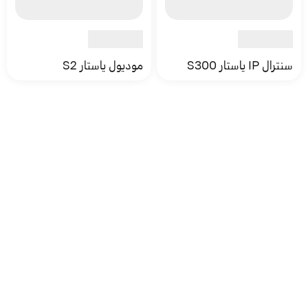
سنترال IP ياستار S300
موديول ياستار S2