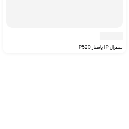
سنترال IP ياستار P520