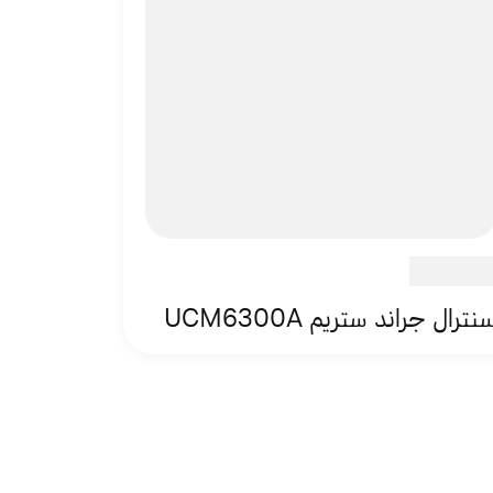
نترال جراند ستريم UCM6300A