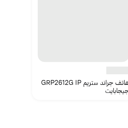
هاتف جراند ستريم GRP2612G IP
يجابايت