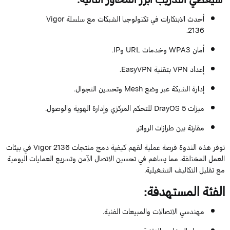
أحدث الابتكارات في تكنولوجيا الشبكات مع سلسلة Vigor
2136.
أمان WPA3 وخدمات URL
و
IP
.
إعداد VPN بتقنية
EasyVPN
.
إدارة الشبكة عبر وضع
Mesh
وتحسين التجوال.
ميزات
5 للتحكم المركزي وإدارة الهوية والوصول.
DrayOS
مقارنة بين طرازات
الرواتر
.
توفر
هذه
الندوة
فرصة
عملية
لفهم
كيفية
دمج
منتجات
2136
Vigor
في
بيئات
العمل
المختلفة
،
مما
يساهم
في
تحسين
الاتصال
الآمن
وتسريع
العمليات
اليومية
مع
تقليل
التكاليف
التشغيلية
.
الفئة المستهدفة:
مهندسي الاتصالات والمبيعات الفنية.