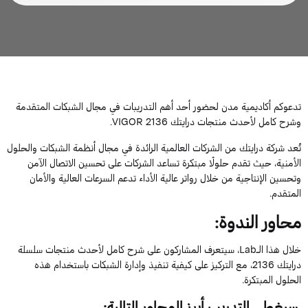
تدعوكم أكاديمية مدن لحضور أحد أهم التدريبات في مجال الشبكات المتقدمة
و
شرح كامل
لأحدث
منتجات درايتك
VIGOR 2136
.
تُعد شركة درايتك من الشركات العالمية الرائدة في مجال أنظمة الشبكات والحلول
الأمنية، حيث تقدم حلولًا مبتكرة تساعد الشركات على تحسين الاتصال الآمن
وت
حسين
الإنتاجية من خلال
رواتر
عالية الأداء تدعم السرعات العالية والأمان
المتقدم.
محاور
الندوة
:
خلال
هذا
الـ
Lab
،
سيتعرف
المشاركون
على
شرح
كامل
لأحدث
منتجات
سلسلة
درايتك
2136
،
مع
التركيز
على
كيفية
تنفيذ
وإدارة
الشبكات
باستخدام
هذه
الحلول
المبتكرة
.
سيغطي
التدريب
أبرز
المحاور
التالية
: