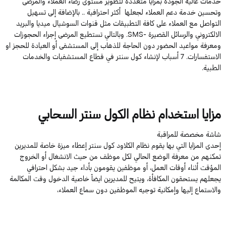
خدمات عالية الجودة بمزايا متعددة لتطوير مستوى رضاء العملاء والمرضى
وتحسين خدمة دعم العملاء لجعلها أكثر احترافية .. بالإضافة إلى تسهيل
التواصل مع العملاء على كافة التطبيقات مثل قنوات السوشيال ميديا والبريد
الالكتروني والرسائل القصيرة -SMS. وبالتالي تستطيع المرضى إجراء الحجوزات
ومعرفة مواعيد الحضور دون الحاجة للذهاب إلى المستشفى أو العيادة للحجز او
الاستفسارات. 7 أسباب لإنشاء كول سنتر في قطاع المستشفيات والخدمات
الطبية.
مزايا استخدام نظام الكول سنتر السحابي
شاشة مخصصة للمراقبة
إحدى المزايا التي بها يقوم نظام الكلاود كول سنتر إعطاء ميزة خاصة للمديرين
تمكنهم من معرفة الوضع الحالي لكل موظف من حيث الانشغال أو الخروج
المؤقت أثناء أوقات العمل، أو موظفين يقومون بأداء جيد بشكل احترافي
يجعلهم يستحقون المكافأة، ويتيح للمديرين ايضاً خاصية الدخول وقت المكالمة
والاستماع إليها وإمكانية توجيه الموظفين دون سماع العملاء،