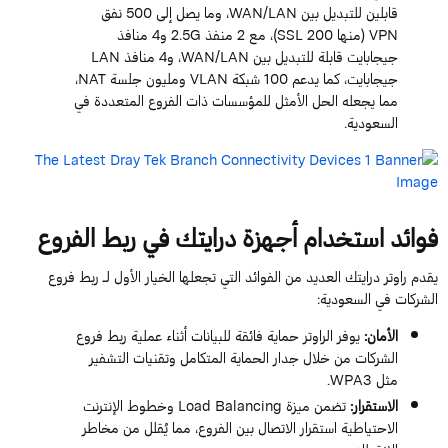
قابلين للتبديل بين WAN/LAN، وما يصل إلى 500 نفق
VPN (منها 200 SSL)، مع 2 منفذ 2.5G و4 منافذ
جيجابايت قابلة للتبديل بين WAN/LAN، و4 منافذ LAN
جيجابايت، كما يدعم 100 شبكة VLAN ومليون جلسة NAT،
مما يجعله الحل الأمثل للمؤسسات ذات الفروع المتعددة في
السعودية.
فوائد استخدام أجهزة درايتك في ربط الفروع
يقدم راوتر درايتك العديد من الفوائد التي تجعلها الخيار الأول لـ ربط فروع
الشركات في السعودية:
الأمان:
يوفر الراوتر حماية فائقة للبيانات أثناء عملية ربط فروع
الشركات من خلال جدار الحماية المتكامل وتقنيات التشفير
مثل WPA3.
الاستقرار:
تضمن ميزة Load Balancing وخطوط الإنترنت
الاحتياطية استقرار الاتصال بين الفروع، مما يُقلل من مخاطر