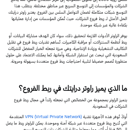
الشركات والمؤسسات إلى التوسع السريع عبر مناطق مختلفة. يتطلب هذا
التوسع شبكات متكاملة لضمان التواصل السلس بين الفروع. يعتبر راوتر درايتك
الحل الأمثل لـ ربط فروع الشركات، حيث تُمكن المؤسسات من إدارة عملياتها
بكفاءة عالية عبر شبكة موحدة.
يوفر الراوتر الأدوات اللازمة لتحقيق ذلك، سواء كان الهدف مشاركة البيانات، أو
ربط أنظمة السنترالات، أو مراقبة الكاميرات. تُساهم تقنيات ربط فروع في تقليل
التكاليف التشغيلية وزيادة الإنتاجية، وهي ميزة تجعله الخيار المفضل للشركات
السعودية التي تبحث عن استقرار الشبكة وأمانها، كما يمكنك الاعتماد على حلول
متطورة تُصمم خصيصًا لتلبية احتياجات ربط فروع متعددة بسهولة ومرونة.
ما الذي يميز راوتر درايتك في ربط الفروع؟
يتميز الراوتر بمجموعة من الخصائص التي تجعله رائداً في مجال ربط فروع
الشركات في السعودية.
أولاً، تُوفر هذه الأجهزة تقنية
VPN (Virtual Private Network)
المتقدمة
التي تُتيح ربط فروع متعددة عبر شبكة آمنة وموحدة. يمكن للراوتر ربط ما يصل
إلى 50 فرعًا أو أكثر، مما يجعلها مثالية للشركات ذات التوسع السريع.