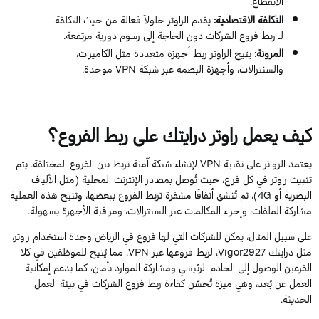
الانقطاع.
التكلفة الاقتصادية:
يقدم الراوتر حلولاً فعالة من حيث التكلفة
لـ ربط فروع الشركات دون الحاجة إلى رسوم دورية مرتفعة.
المرونة:
يتيح الراوتر ربط أجهزة متعددة مثل الكاميرات،
والسنترالات، وأجهزة البصمة عبر شبكة VPN موحدة.
كيف يعمل راوتر درايتك على ربط الفروع؟
يعتمد الرواتر على تقنية VPN لإنشاء شبكة آمنة تربط بين الفروع المختلفة. يتم
تثبيت راوتر في كل فرع، حيث تُوصل بمصادر الإنترنت المحلية (مثل الألياف
البصرية أو 4G)، ثم تُنشئ أنفاقًا مشفرة تربط الفروع ببعضها، وتتيح هذه العملية
مشاركة الملفات، وإجراء المكالمات عبر السنترالات، ومراقبة الأجهزة بسهولة.
على سبيل المثال، يمكن للشركات التي لها فروع في الرياض وجدة استخدام راوتر،
مثل درايتك Vigor2927، لربط فروعها عبر VPN، مما يُتيح للموظفين في كلا
الفرعين الوصول إلى الخادم الرئيسي ومشاركة الموارد بأمان، كما يدعم إمكانية
العمل عن بُعد، وهي ميزة تُحسّن كفاءة ربط فروع الشركات في بيئة العمل
الحديثة.