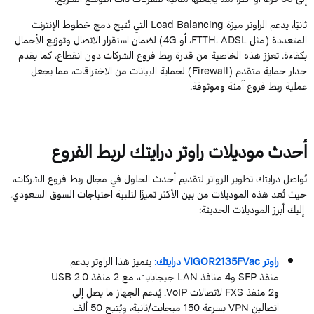
ثانيًا، يدعم الراوتر ميزة Load Balancing التي تُتيح دمج خطوط الإنترنت
المتعددة (مثل FTTH، ADSL، أو 4G) لضمان استقرار الاتصال وتوزيع الأحمال
بكفاءة. تعزز هذه الخاصية من قدرة ربط فروع الشركات دون انقطاع، كما يقدم
جدار حماية متقدم (Firewall) لحماية البيانات من الاختراقات، مما يجعل
عملية ربط فروع آمنة وموثوقة.
أحدث موديلات راوتر درايتك لربط الفروع
تُواصل درايتك تطوير الرواتر لتقديم أحدث الحلول في مجال ربط فروع الشركات،
حيث تُعد هذه الموديلات من بين الأكثر تميزًا لتلبية احتياجات السوق السعودي.
إليك أبرز الموديلات الحديثة:
راوتر VIGOR2135FVac درايتك:
يتميز هذا الراوتر بدعم
منفذ SFP و4 منافذ LAN جيجابايت، مع 2 منفذ USB 2.0
و2 منفذ FXS لاتصالات VoIP. يُدعم الجهاز ما يصل إلى
اتصالين VPN بسرعة 150 ميجابت/ثانية، ويُتيح 50 ألف