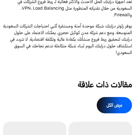
تعد أجهزة درايتك الحل الأحدث والأكثر فعالية لـ ربط فروع الشركات في
السعودية من خلال تقنياته المتطورة مثل VPN، Load Balancing،
وFirewall.
يوفر راوتر درايتك شبكة موحدة آمنة ومستقرة تُلبي احتياجات الشركات السعودية
المتوسعة، ومع دعم شركة مدن كوكيل حصري، يمكنك الاعتماد على حلول
درايتك لتحقيق ربط فروع منشأتك بكفاءة عالية وتكلفة اقتصادية. لا تتردد في
استكشاف حلول درايتك اليوم لبناء شبكة متكاملة تدعم نجاحك في السوق
السعودي!
مقالات ذات علاقة
عرض الكل