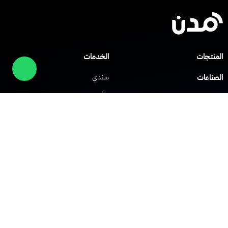
المنتجات
الخدمات
الصناعات
سندي
صلني
مركز المساعدة
شابك
العملاء
الشركات
حلول الشبكات
حلول VoIP
الشبكة الافتراضية الخاصة
نظام IP PBX
الشبكة اللاسلكية Wi-Fi
نظام مركز الاتصال