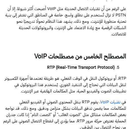
على
الرغم
من
أن
تقنيات
الاتصال
الحديثة
مثل
VoIP
أصبحت
أكثر
شيوعًا
،
إلا
أن
PSTN
لا تزال تُستخدم على نطاق واسع، خاصة في المناطق التي تفتقر إلى بنية
تحتية متطورة للإنترنت. ومع ذلك، يشهد هذا النظام تحولًا تدريجيًا نحو
الشبكات الرقمية مع زيادة الاعتماد على الإنترنت والبروتوكولات الحديثة
للاتصالات.
المصطلح
الخامس
من
مصطلحات
VoIP
RTP (
Real-Time
Transport
Protocol
)
RTP
،
أو
بروتوكول
النقل
في
الوقت
الفعلي
،
هو
طريقة
تعتمدها
أجهزة
الكمبيوتر
لنقل
البيانات
التي
تحتاج
إلى
التنفيذ
الفوري
.
يُستخدم
هذا
البروتوكول
في
تطبيقات
الصوت
والفيديو
الحية
،
مثل
المكالمات
الهاتفية
عبر
الإنترنت
.
في
تقنيات
VoIP
،
يقوم
RTP
بنقل
المحتوى
الصوتي
أو
الفيديو
الفعلي
للمكالمات
،
مما
يضمن
تدفق
البيانات
بشكل
متزامن
ودقيق
.
ومع
ذلك
،
قد
تواجه
بعض
المكالمات
مشاكل
مثل
"
الصوت
الغائب
"
أو
"
الصمت
التام
"
إذا
كانت
جدران
الحماية
تعترض
حركة
مرور
RTP
، مما يؤدي إلى انقطاع الاتصال الصوتي على الرغم
من نجاح الاتصال بين الطرفين.