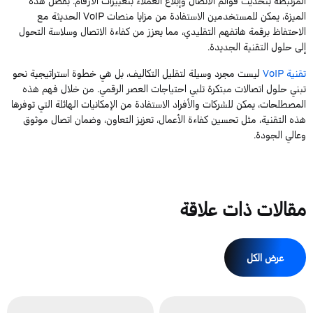
المرتبطة
بتحديث
قوائم
الاتصال
وإبلاغ
العملاء
بتغييرات
الأرقام
.
بفضل
هذه
الميزة
،
يمكن
للمستخدمين
الاستفادة
من
مزايا
منصات
VoIP
الحديثة مع
الاحتفاظ برقمة هاتفهم التقليدي، مما يعزز من كفاءة الاتصال وسلاسة التحول
إلى حلول التقنية الجديدة.
تقنية
VoIP
ليست مجرد وسيلة لتقليل التكاليف، بل هي خطوة استراتيجية نحو
تبني حلول اتصالات مبتكرة تلبي احتياجات العصر الرقمي. من خلال فهم هذه
المصطلحات، يمكن للشركات والأفراد الاستفادة من الإمكانيات الهائلة التي توفرها
هذه التقنية، مثل تحسين كفاءة الأعمال، تعزيز التعاون، وضمان اتصال موثوق
وعالي الجودة.
مقالات ذات علاقة
عرض الكل