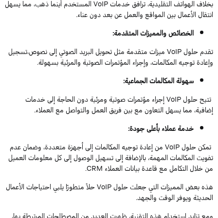
بخلاف الهواتف التقليدية، ترافق خدمات
VoIP
المستخدم أينما ذهب، مما يسهل
انتقال الأعمال بين المواقع والعمل عن بعد دون عناء.
الخصائص والمميزات المتقدمة
:
تقدم
حلول
VoIP
ميزات متقدمة مثل تحويل البريد الصوتي إلى
نصوص،
تسجيل
وإعادة
توجيه المكالمات، وإجراء المؤتمرات الصوتية والمرئية بسهولة.
سهولة
المكالمات الجماعية:
تتيح
حلول
VoIP
إجراء مؤتمرات صوتية ومرئية دون الحاجة إلى خدمات
إضافية، مما يسهل التعاون مع
بين فريق العمل
و
التواصل مع
العملاء.
خدمة عملاء بأعلى جودة
:
تمكن
حلول
VoIP
من إعادة توجيه المكالمات إلى أجهزة متعددة، وضمان عدم
تفويت المكالمات ا
لمهمة
، بالإضافة إلى تسهيل
الوصول إلى كل معلومات العميل
من خلال التكامل مع قاعدة بيانات العملاء
CRM
.
هذه
بعض المميزات التي
جعلت حلول
VoIP
حلاً متطورًا يلبي احتياجات الأعمال
الحديثة ويوفر الوقت والجهد.
ومع تزايد استخدام هذه التقنية، ظهرت العديد من المصطلحات المرتبطة بها،