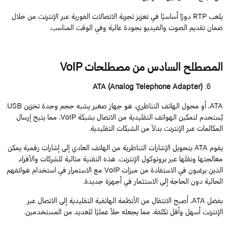
يلعب
RTP
دورًا أساسيًا في تعزيز تجربة الاتصالات الفورية عبر الإنترنت من خلال
ضمان تقديم الصوت والفيديو بجودة عالية وفي الوقت المناسب.
المصطلح
السادس
من
مصطلحات
VoIP
ATA (
Analog
Telephone
Adapter
)
ATA
،
أو
محول
الهاتف
التناظري
،
هو
جهاز
صغير
يشبه
حجم
وحدة
تخزين
USB
.
يُستخدم
لتمكين
الهواتف
التقليدية
من
الاتصال
بشبكة
VoIP
، مما يتيح إرسال
المكالمات عبر الإنترنت بدلاً من الشبكات التقليدية.
يقوم
ATA
بتحويل
الإشارات
التناظرية
من
الهاتف
العادي
إلى
إشارات
رقمية
يمكن
معالجتها
ونقلها
عبر
بروتوكول
الإنترنت
.
هذه
التقنية
مثالية
للشركات
والأفراد
الذين
يرغبون
في
الاستفادة
من
ميزات
VoIP
مع الاستمرار في استخدام هواتفهم
الحالية دون الحاجة إلى الاستثمار في أجهزة جديدة.
بفضل
ATA
، أصبح الانتقال من الأنظمة الهاتفية التقليدية إلى الاتصال عبر
الإنترنت أسهل وأقل تكلفة، مما يجعله حلاً عمليًا للعديد من المستخدمين.