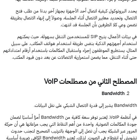
يحدد البروتوكول كيفية اتصال أحد الأجهزة بجهاز آخر، بدءًا من طلب فتح
الاتصال، وتحديد معايير الاتصال أثناء الجلسة، وصولاً إلى إنهاء الاتصال بطريقة
تضمن وعي كلا الطرفين بأن الجلسة قد انتهت.
في بيئات الأعمال، يتيح
SIP
للمستخدمين التنقل بسهولة، حيث يمكنهم
استخدام أجهزتهم الذكية بنفس طريقة استخدام هواتف المكاتب. على سبيل
المثال، يستطيع الموظفون إجراء واستقبال المكالمات باستخدام أرقام امتداداتهم
حتى أثناء التنقل، مما يضمن استمرارية الاتصالات
عن بعد
دون قيود المكتب.
المصطلح
الثاني
من
مصطلحات
VoIP
Bandwidth
Bandwidth
يشير إلى قدرة الاتصال الشبكي على نقل البيانات.
في أنظمة
VoIP
، يُعتبر توفر سعة كافية من
Bandwidth
أمرًا أساسيًا لضمان
جودة المكالمات الصوتية. واحدة من أهم النقاط التي يجب مراعاتها هي أن حركة
المرور عبر الشبكة يجب أن تصل إلى الوجهة بالترتي
ب
الصحيح لتجنب حدوث
تشويش أو انقطاع في الصوت. لذلك، يُعتبر
Bandwidth
الكافي ضرورة أساسية