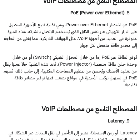
المصطلح
الثامن
من
مصطلحات
VoIP
PoE
(
Power
over
Ethernet
)
PoE
هو
اختصار
Power over Ethernet
،
وهي
تقنية
تتيح
للأجهزة
الحصول
على
التيار
الكهربائي
عبر
نفس
الكابل
الذي
يُستخدم
للاتصال
بالشبكة
.
هذه
الميزة
متوفرة
في
العديد
من
أجهزة
VoIP
،
مثل
الهواتف
الشبكية
،
مما
يُغني
عن
الحاجة
إلى
مصدر
طاقة
منفصل
لكل
جهاز
.
تُوفر
الطاقة
عبر
PoE
إما
من
خلال
المحوّل
الشبكي
(
Switch
)
أو
من
خلال
وحدة
حقن
طاقة
منفصلة
(
Power Injector
).
تُعد
هذه
التقنية
حلاً
عمليًا
يقلل
من
تعقيد
الأسلاك
ويُحسن
من
تنظيم
المساحات
المكتبية
.
إلى
جانب
ذلك
،
تُسهم
PoE
في تسهيل تركيب الأجهزة في مواقع يصعب فيها توفير مصادر طاقة
تقليدية.
المصطلح
التاسع
من
مصطلحات
VoIP
Latency
Latency
،
أو
زمن
الاستجابة
،
يشير
إلى
التأخير
في
نقل
البيانات
عبر
الشبكة
.
في
سياق
الاتصال
عبر
VoIP
، يشكل ارتفاع زمن الاستجابة تحديًا، حيث قد يؤدي إلى