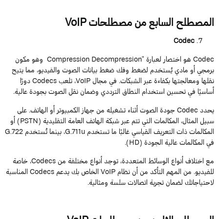
المصطلح
السابع
من
مصطلحات
VoIP
Codec
Codec
هو
اختصار
لعبارة
"
Compression Decompression
وهو
مكو
ن
ب
ر
مجي
أ
و
ماد
ي
ي
ستخد
م
لضغط
و
ف
ك
ضغ
ط
بي
ا
نات
الصوت
و
الفيد
ي
و
،
مما
ي
تي
ح
ن
ق
لها
و
معالج
ت
ها
بكفاءة
عبر
ال
ش
بكا
ت
.
في
مج
ال
IP
o
V
،
تلعب
decs
Co
دورًا
أ
ساسيً
ا
في
تحس
ي
ن
ا
ستخدا
م
النطاق
التردد
ي
وضمان
ن
قل
ال
ص
وت
ب
جودة
ع
الية
.
يحدد
Codec
جودة
الصوت
أثناء
تشغيله
من
جهاز
الكمبيوتر
أو
الهاتف
.
على
سبيل
المثال
،
المكالمات
التي
تتم
عبر
شبكة
الهاتف
العامة
التقليدية
(
PSTN
)
أو
المكالمات
ذات
التعريف
القياسي
غالبًا
ما
تستخدم
G.711u
،
بينما
تُستخدم
G.722
في المكالمات عالية الجودة (
HD).
مع اختلاف أنواع الوسائط المتعددة، توجد أنواع مختلفة من
Codecs
، خاصة
للفيديو. من المهم التأكد من أن نظام
VoIP
الخاص بك يدعم
Codecs
المناسبة
لاحتياجاتك لضمان تجربة اتصالات سلسة ومثالية.