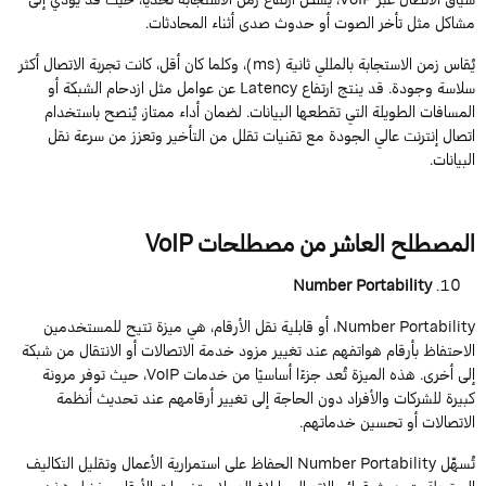
مشاكل مثل تأخر الصوت أو حدوث صدى أثناء المحادثات.
يُقاس
زمن
الاستجابة
بالمللي
ثانية
(
ms
)،
وكلما
كان
أقل
،
كانت
تجربة
الاتصال
أكثر
سلاسة
وجودة
.
قد
ينتج
ارتفاع
Latency
عن عوامل مثل ازدحام الشبكة أو
المسافات الطويلة التي تقطعها البيانات. لضمان أداء ممتاز، يُنصح باستخدام
اتصال إنترنت عالي الجودة مع تقنيات تقلل من التأخير وتعزز من سرعة نقل
البيانات.
المصطلح
العاشر
من
مصطلحات
VoIP
Number
Portability
Number Portability
،
أو
قابلية
نقل
الأرقام
،
هي
ميزة
تتيح
للمستخدمين
الاحتفاظ
بأرقام
هواتفهم
عند
تغيير
مزود
خدمة
الاتصالات
أو
الانتقال
من
شبكة
إلى
أخرى
.
هذه
الميزة
تُعد
جزءًا
أساسيًا
من
خدمات
VoIP
، حيث توفر مرونة
كبيرة للشركات والأفراد دون الحاجة إلى تغيير أرقامهم عند تحديث أنظمة
الاتصالات أو تحسين خدماتهم.
تُسهّل
Number Portability
الحفاظ
على
استمرارية
الأعمال
وتقليل
التكاليف