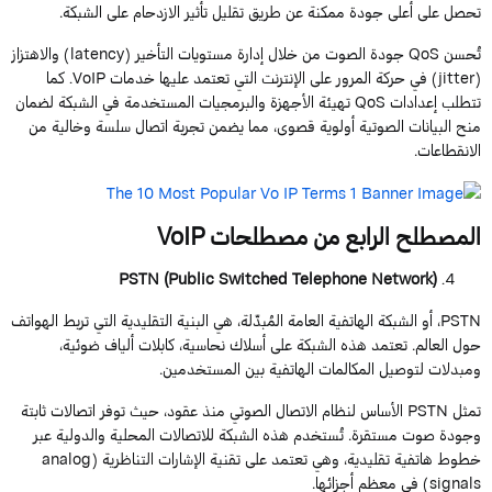
تحصل على أعلى جودة ممكنة عن طريق تقليل تأثير الازدحام على الشبكة.
تُحسن
QoS
جودة
الصوت
من
خلال
إدارة
مستويات
التأخير
(
latency
)
والاهتزاز
(
jitter
)
في
حركة
المرور
على
الإنترنت
التي
تعتمد
عليها
خدمات
VoIP
.
كما
تتطلب
إعدادات
QoS
تهيئة الأجهزة والبرمجيات المستخدمة في الشبكة لضمان
منح البيانات الصوتية أولوية قصوى، مما يضمن تجربة اتصال سلسة وخالية من
الانقطاعات.
المصطلح
الر
ابع
من
مصطلحات
VoIP
PSTN (
Public
Switched
Telephone
Network
)
PSTN
، أو الشبكة الهاتفية العامة المُبدّلة، هي البنية التقليدية التي تربط الهواتف
حول العالم. تعتمد هذه الشبكة على أسلاك نحاسية، كابلات ألياف ضوئية،
ومبدلات لتوصيل المكالمات الهاتفية بين المستخدمين.
تمثل
PSTN
الأساس
لنظام
الاتصال
الصوتي
منذ
عقود
،
حيث
توفر
اتصالات
ثابتة
وجودة
صوت
مستقرة
.
تُستخدم
هذه
الشبكة
للاتصالات
المحلية
والدولية
عبر
خطوط
هاتفية
تقليدية
،
وهي
تعتمد
على
تقنية
الإشارات
التناظرية
(
analog
signals
) في معظم أجزائها.