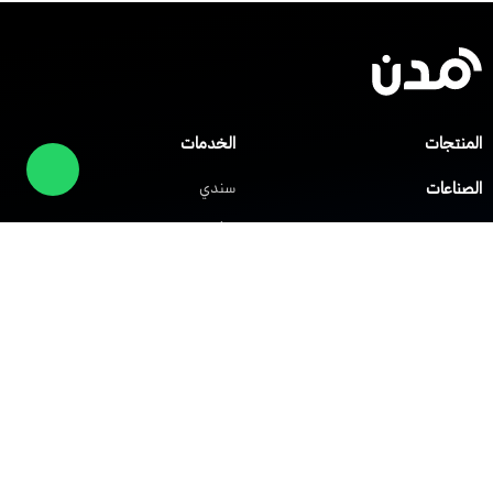
المنتجات
الخدمات
الصناعات
سندي
صلني
مركز المساعدة
شابك
العملاء
الشركات
حلول الشبكات
حلول VoIP
الشبكة الافتراضية الخاصة
نظام IP PBX
الشبكة اللاسلكية Wi-Fi
نظام مركز الاتصال