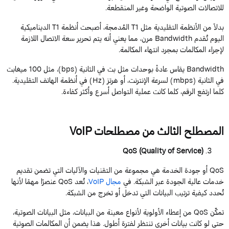
للاتصالات الصوتية الواضحة وغير المنقطعة.
بدلاً من الأنظمة التقليدية مثل
T1
المُدمجة، أصبحت أنظمة
T1
الديناميكية
اليوم تُقدم
Bandwidth
مرن، مما يعني أنه يتم تحرير سعة الاتصال اللازمة
لإجراء المكالمات بمجرد انتهاء المكالمة.
Bandwidth
يقاس عادةً بوحدات مثل بت في الثانية (
bps
)، مثل
100
ميغابت
في الثانية (
mbps
) لسرعة الإنترنت، أو هرتز (
Hz
) في أنظمة الهاتف التقليدية.
كلما ارتفع الرقم، كلما كانت عملية التواصل أسرع وأكثر كفاءة.
المصطلح
الثالث
من
مصطلحات
VoIP
QoS
(
Quality
of
Service
)
QoS
أو
جودة
الخدمة
هي
مجموعة
من
التقنيات
والآليات
التي
تضمن
تقديم
خدمات
عالية
الجودة
عبر
الشبكة
.
في
مجال
VoIP
،
تُعد
QoS
عنصرًا
مهمًا
لأنها
تُحدد
كيفية
ترتيب
البيانات
التي
تدخل
أو
تخرج
من
الشبكة
.
تمكّن
QoS
من إعطاء الأولوية لأنواع معينة من البيانات، مثل البيانات الصوتية،
حتى لو كانت بيانات أخرى تنتظر لفترة أطول. هذا يضمن أن المكالمات الصوتية