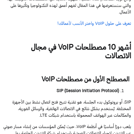
والتي سنستعرضها في هذا المقال لفهم أعمق لهذه التكنولوجيا وتأثيرها على
الأعمال.
تعرف
على
حلول
VoIP
واختر
الأنسب
لأعمالك
!
أشهر
10
مصطلحات
VoIP
في مجال
الاتصالات
المصطلح
الأول
من
مصطلحات
VoIP
SIP (Session Initiation Protocol)
SIP
، أو بروتوكول بدء الجلسة، هو تقنية تتيح فتح اتصال نشط بين الأجهزة
المختلفة. يُستخدم بشكل شائع في الاتصالات الهاتفية، والرسائل الفورية،
والمكالمات عبر الهواتف المحمولة باستخدام شبكات
LTE
.
يلعب دورًا أساسيًا في أنظمة
VoIP
، حيث يُمكن المؤسسات من إنشاء مسار صوتي
عبر الإنترنت لإجراء الاتصالات الصوتية باستخدام شبكة الإنترنت الخاصة بها.