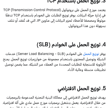
3
. توزيع الحمل باستخدام
TCP
يعتمد موزع الحمل على بروتوكول
)
Protocol
Control
Transmission
TCP (
في إدارة حركة البيانات.
يوفر توزيع الطلبات على
ا
لخودام
باستخدام
TCP
تدفقًا
موثوقًا ومصححًا للأخطاء لحزم البيانات إلى عناوين
IP
، التي قد تُفقد أو تتلف
بسهولة دون هذا البروتوكول.
4
. توزيع الحمل على الخوادم (
SLB)
يوفر
توزيع الحمل
على الخوادم (
SLB
-
Balancing
Load
Server
) خدمات
الشبكة وتوصيل المحتوى باستخدام مجموعة من خوارزميات توزيع الحمل. يمنح
الأولوية للاستجابة للطلبات المحددة من العملاء عبر الشبكة، مما يضمن توصيل
تطبيقات متسقة وعالية الأداء.
5
. توزيع الحمل الافتراضي
يهدف توزيع الحمل الافتراضي إلى محاكاة البنية التحتية المدعومة بالبرمجيات
من خلال الافتراضية. يعمل بتشغيل برمجيات موز
ع حمل مادي على آلة افتراضية.
ومع ذلك، لا تتجنب موزعات الحمل
الافتراضية
التحديات المعمارية للأجهزة