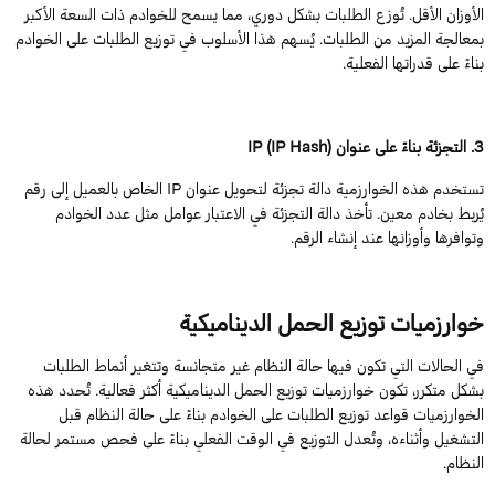
الأوزان الأقل. تُوزع الطلبات بشكل دوري، مما يسمح للخوادم ذات السعة الأكبر
بمعالجة المزيد من الطلبات. يُسهم هذا الأسلوب في توزيع الطلبات على الخوادم
بناءً على قدراتها الفعلية.
3
.
التجزئة
بناءً
على
عنوان
)
Hash
IP (IP
تستخدم هذه الخوارزمية دالة تجزئة لتحويل عنوان
IP
الخاص بالعميل إلى رقم
يُربط
بخا
د
م
معين. تأخذ دالة التجزئة في الاعتبار عوامل مثل عدد الخوادم
وتوافرها وأوزانها عند إنشاء الرقم.
خوارزميات
توزيع
الحمل
الديناميكية
في الحالات التي تكون فيها حالة النظام غير متجانسة وتتغي
ر أنماط الطلبات
بشكل متكرر، تكون خوارزميات توزيع الحمل الديناميكية أكثر فعالية. تُحدد هذه
الخوارزميات قواعد توزيع الطلبات على الخوادم بناءً على حالة النظام قبل
التشغيل وأثناءه، وتُعدل التوزيع في الوقت الفعلي بناءً على فحص مستمر لحالة
النظام.