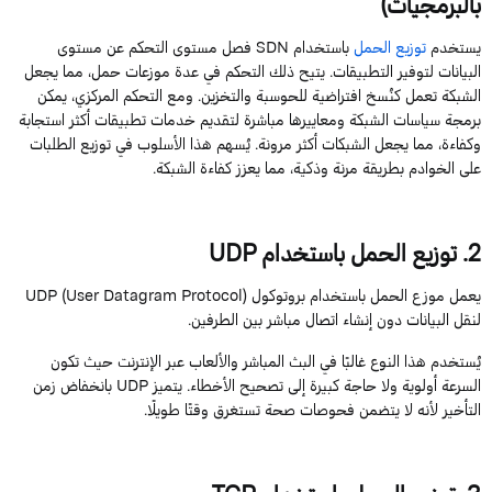
بالبرمجيات)
يستخدم
توزيع الحمل
باستخدام
SDN
فصل مستوى التحكم عن مستوى
البيانات لتوفير التطبيقات. يتيح ذلك التحكم في عدة موزعات حمل، مما يجعل
الشبكة تعمل كنُسخ افتراضية للحوسبة والتخزين. ومع التحكم المركزي، يمكن
برمجة سياسات الشبكة ومعاييرها مباشرة لتقديم خدمات تطبيقات أكثر استجابة
وكفاءة، مما يجعل الشبكات أكثر مرونة. يُسهم هذا الأسلوب في توزيع الطلبات
على الخوادم بطريقة مرنة وذكية، مما يعزز كفاءة الشبكة.
2
. توزيع الحمل باستخدام
UDP
يعمل موزع الحمل باستخدام بروتوكول
)
Protocol
Datagram
User
(
UDP
لنقل البيانات دون إنشاء اتصال مباشر بين الطرفين.
يُستخدم هذا النوع غالبًا في البث المباشر والألعاب عبر الإنترنت حيث تكون
السرعة أولوية ولا حاجة كبيرة إلى تصحيح الأخطاء. يتميز
UDP
بانخفاض زمن
التأخير لأنه لا يتضمن فحوصات صحة تستغرق وقتًا طويلًا.