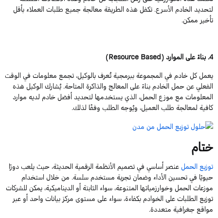
لتحديد
الخادم
الأسرع. تكفل هذه الطريقة معالجة جميع طلبات العملاء بأقل
تأخير ممكن.
4
.
بناءً
على
الموارد
(
Based
Resource
)
يعمل كل خادم في المجموعة ببرمجية تُعرف بالوكيل، تجمع معلومات في الوقت
الفعلي عن حمل الخادم بناءً على المعالج والذاكرة المتاحة. يُشارك الوكيل هذه
المعلومات مع موزع الحمل، الذي يستخدمها لتحديد أفضل خادم لديه موارد
كافية لمعالجة طلب العميل، ويُوج
ه الطلب وفقًا
لذلك
.
ختام
توزيع الحمل
عنصر أساسي في تصميم الأنظمة الرقمية الحديثة، حيث يلعب دورًا
حيويًا في تحسين الأداء وضمان تجربة مستخدم سلسة. من خلال استخدام
موزعات الحمل وخوارزمياتها المتنوعة، سواء الثابتة أو الديناميكية، يمكن للشركات
توزيع الطلبات على الخوادم بكفاءة، سواء على مستوى مركز بيانات واحد أو عبر
مواقع جغرافية متعددة.