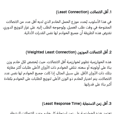
1
.
أقل
الاتصالات
(
Connection
Least
)
في هذا الأسلوب، يُحد
د موزِع الحمل الخادم الذي لديه أقل عدد من الاتصالات
المفتوحة في وقت طلب العميل،
ويُوج
وج
ه
الطلب إليه. على غرار التوزيع الدوري،
تفترض هذه الطريقة أن جميع الخوادم لها نفس القدرات الأدائية.
2
.
أقل
الاتصالات
الموزون
(
Connection
Least
Weighted
)
هذه الخوارزمية تطوير لخوارزمية أقل الاتصالات، حيث يُخص
ص لكل
خادم
وزن
بناءً على أولويته أو سعته. تتلقى الخوادم ذات الأوزان الأعلى طلبات أكثر مقارنة
بتلك ذات الأوزان الأقل. على سبيل المثال، إذا كانت جميع الخوادم لها نفس عدد
الاتصالات، يتم اختيار الخادم ذو الوزن الأعلى لتوزيع الطلبات على الخوادم بكفاءة
أكبر بناءً على قدراتها
.
3
.
أقل
زمن
الاستجابة
(
Time
Response
Least
)
تعتمد هذه الخوارزمية على زمن استجابة كل خادم وعدد الاتصالات النشطة