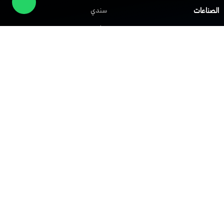
الصناعات
سندي
صلني
مركز المساعدة
شابك
العملاء
الشركات
حلول الشبكات
حلول VoIP
الشبكة الافتراضية الخاصة
نظام IP PBX
الشبكة اللاسلكية Wi-Fi
نظام مركز الاتصال
توزيع الحمل
نظام النداء الآلي
جدار الحماية
أنظمة التحكم في الوصول
الشركة