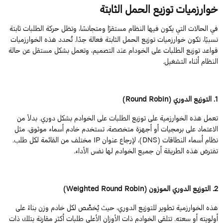
خوارزميات
توزيع
الحمل
الثابتة
في الحالات التي يكون فيها النظام مستقرًا ومتجانسًا، وتظل حركة الطلبات ثابتة
نسبيًا، تكون خوارزميات توزيع الحمل الثابتة فعالة جدًا. تُحد
د هذه الخوارزميات
قواعد
توزيع الطلبات
على
الخودام
عند التصميم، وتعمل بشكل مستقل عن حالة
النظام أثناء التشغيل.
1
.
التوزيع
الدوري
(
Robin
Round
)
تعمل
هذه
الخوارزمية
على
توزيع
الطلبات
على
الخوادم
بشكل
دوري
.
بدلاً من
الاعتماد على برمجيات أو أجهزة متخصصة، تستخدم
خادم
أسماء موثوق، مثل
نظام أسماء النطاقات (
DNS
)، لإرجاع عنوان
IP
مختلف من القائمة لكل طلب.
تفترض هذه الطريقة أن جميع الخوادم لها نفس الأداء.
2
.
التوزيع
الدوري
الموزون
(
Robin
Round
Weighted
)
هذه الخوارزمية تطوير للتوزيع الدوري، حيث يُخصَّص لكل خادم وزن بناءً على
أولويته أو سعته. تتلقى الخوادم ذات الأوزان الأعلى طلبات أكثر مقارنة بتلك ذات